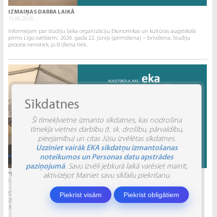
IZMAIŅAS DARBA LAIKĀ
15.06.2026.
Informējam par studiju laika organizāciju Ekonomikas un kultūras augstskolā
pirms Līgo svētkiem:. 2026. gada 22. jūnijs (pirmdiena) – brīvdiena. Studiju
process nenotiek, jo šī diena tiek...
Sīkdatnes
Šī tīmekļvietne izmanto sīkdatnes, kas nodrošina
tīmekļa vietnes darbību (t. sk. drošību, pārvaldību,
pieejamību) un citas Jūsu izvēlētas sīkdatnes.
Uzziniet vairāk EKA sīkdatņu izmantošanas
noteikumos un Personas datu apstrādes
paziņojumā
. Savu izvēli jebkurā laikā varēsiet mainīt,
“INVENTIO 2026” ATSKATS
aktivizējot Mainiet savu sīkfailu piekrišanu.
04.06.2026.
STUDĒJOŠO STARPTAUTISKĀ ZINĀTNISKI PRAKTISKĀ KONFERENCE “INVENTIO 2026”.
Piekrist visām
Piekrist obligātiem
2026. gada 29. un 30. maijā Ekonomikas un kultūras augstskola sadarbībā ar
Alberta Koledžu organizēja Studējošo...