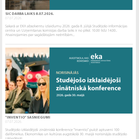
SIC DARBA LAIKS 8.07.2026.
07.07.2026.
Sakarā ar EKA absolventu izlaidumu 2026. gada 8. jūlijā Studējošo informācijas
centra un Uzņemšanas komisijas darba laiks ir no plkst. 10.00 līdz 14.00..
Atvainojamies par sagādātajām neērtībām...
"INVENTIO" SASNIEGUMI
07.07.2026.
Studējošo izklaidējoši zinātniskā konference “Inventio” pulcē aptuveni 100
dalībniekus. Ekonomikas un kultūras augstskolā 30. maijā norisinājās studējošo
izklaidējoši...