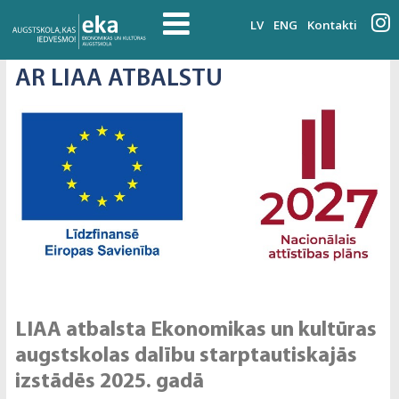
LV
ENG
Kontakti
AR LIAA ATBALSTU
LIAA atbalsta Ekonomikas un kultūras
augstskolas dalību starptautiskajās
izstādēs 2025. gadā