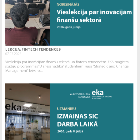
LEKCIJA: FINTECH TENDENCES
07.07.2026.
Vieslekcija par inovācijām finanšu sektorā un fintech tendencēm. EKA maģistra
studiju programmas “Biznesa vadība” studentiem kursa “Strategic and Change
Management” ietvaros...