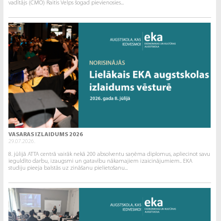
vadītājs (CMO) Raitis Velps šogad pievienosies...
VASARAS IZLAIDUMS 2026
29.07.2026.
8. jūlijā ATTA centrā vairāk nekā 200 absolventu saņēma diplomus, apliecinot savu
ieguldīto darbu, izaugsmi un gatavību nākamajiem izaicinājumiem.. EKA
studiju pieeja balstās uz zināšanu pielietošanu...