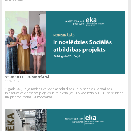
STUDENTI LIKUMDOŠANĀ
01.07.2026.
Šī gada 20. jūnijā noslēdzies Sociālās atbildības un pilsoniskās līdzdalības
iniciatīvas veicināšanas projekts, kurā piedalījās EKA Vadībzinību 1. kursa studenti
un piedāvā reālās likumdošanas...