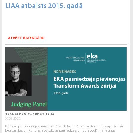
LIAA atbalsts 2015. gadā
ATVĒRT KALENDĀRU
TRANSFORM AWARDS ŽŪRIJA
05.08.2026.
Raitis Velps pievienojas Transform Awards North America starptautiskajai žūrijai.
Ekonomikas un Kultūras augstskolas pasniedzējs un Corebook° mārketinga