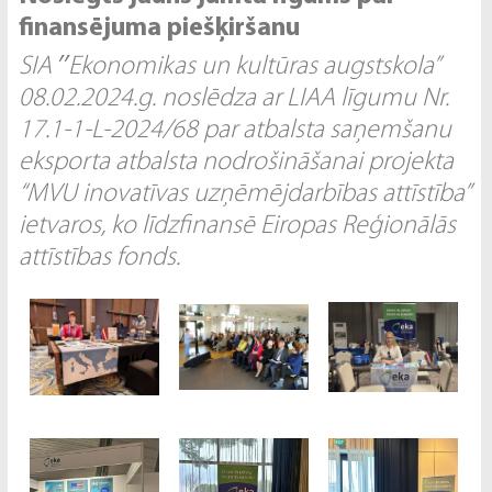
finansējuma piešķiršanu
SIA ′′Ekonomikas un kultūras augstskola”
08.02.2024.g. noslēdza ar LIAA līgumu Nr.
17.1-1-L-2024/68 par atbalsta saņemšanu
eksporta atbalsta nodrošināšanai projekta
“MVU inovatīvas uzņēmējdarbības attīstība”
ietvaros, ko līdzfinansē Eiropas Reģionālās
attīstības fonds.