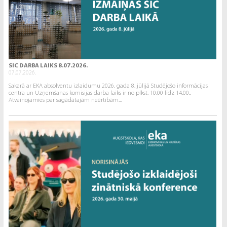
SIC DARBA LAIKS 8.07.2026.
07.07.2026.
Sakarā ar EKA absolventu izlaidumu 2026. gada 8. jūlijā Studējošo informācijas
centra un Uzņemšanas komisijas darba laiks ir no plkst. 10.00 līdz 14.00..
Atvainojamies par sagādātajām neērtībām...