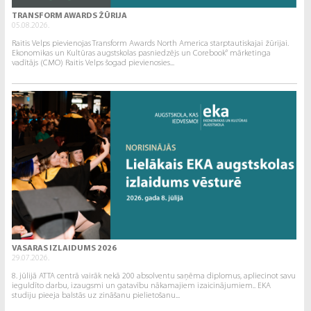
TRANSFORM AWARDS ŽŪRIJA
05.08.2026.
Raitis Velps pievienojas Transform Awards North America starptautiskajai žūrijai.
Ekonomikas un Kultūras augstskolas pasniedzējs un Corebook° mārketinga
vadītājs (CMO) Raitis Velps šogad pievienosies...
VASARAS IZLAIDUMS 2026
29.07.2026.
8. jūlijā ATTA centrā vairāk nekā 200 absolventu saņēma diplomus, apliecinot savu
ieguldīto darbu, izaugsmi un gatavību nākamajiem izaicinājumiem.. EKA
studiju pieeja balstās uz zināšanu pielietošanu...