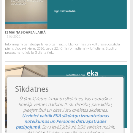
IZMAIŅAS DARBA LAIKĀ
15.06.2026.
Informējam par studiju laika organizāciju Ekonomikas un kultūras augstskolā
pirms Līgo svētkiem:. 2026. gada 22. jūnijs (pirmdiena) – brīvdiena. Studiju
process nenotiek, jo šī diena tiek...
Sīkdatnes
Šī tīmekļvietne izmanto sīkdatnes, kas nodrošina
tīmekļa vietnes darbību (t. sk. drošību, pārvaldību,
pieejamību) un citas Jūsu izvēlētas sīkdatnes.
Uzziniet vairāk EKA sīkdatņu izmantošanas
noteikumos un Personas datu apstrādes
paziņojumā
. Savu izvēli jebkurā laikā varēsiet mainīt,
“INVENTIO 2026” ATSKATS