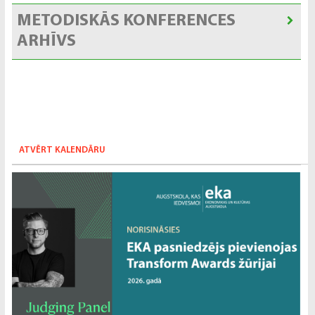
METODISKĀS KONFERENCES
ARHĪVS
ATVĒRT KALENDĀRU