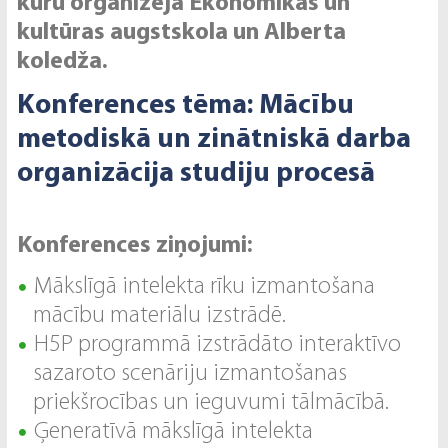
kuru organizēja Ekonomikas un
kultūras augstskola un Alberta
koledža.
Konferences tēma: Mācību
metodiskā un zinātniskā darba
organizācija studiju procesā
Konferences ziņojumi:
Mākslīgā intelekta rīku izmantošana
mācību materiālu izstrādē.
H5P programmā izstrādāto interaktīvo
sazaroto scenāriju izmantošanas
priekšrocības un ieguvumi tālmācībā.
Ģeneratīvā mākslīgā intelekta