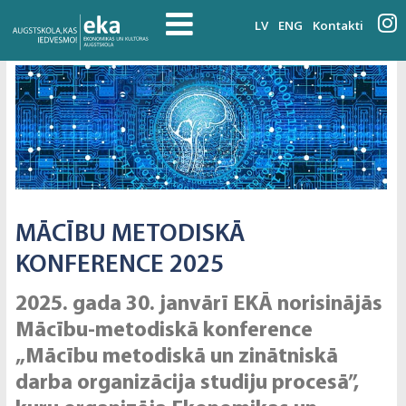
LV
ENG
Kontakti
MĀCĪBU METODISKĀ
KONFERENCE 2025
2025. gada 30. janvārī EKĀ norisinājās
Mācību-metodiskā konference
„Mācību metodiskā un zinātniskā
darba organizācija studiju procesā”,