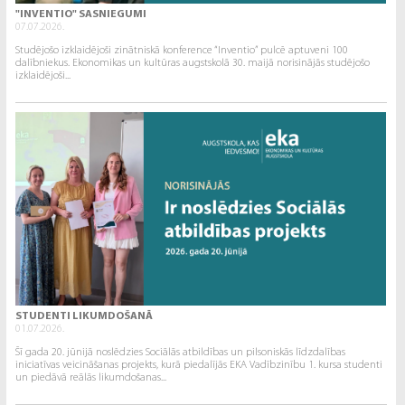
"INVENTIO" SASNIEGUMI
07.07.2026.
Studējošo izklaidējoši zinātniskā konference “Inventio” pulcē aptuveni 100
dalībniekus. Ekonomikas un kultūras augstskolā 30. maijā norisinājās studējošo
izklaidējoši...
STUDENTI LIKUMDOŠANĀ
01.07.2026.
Šī gada 20. jūnijā noslēdzies Sociālās atbildības un pilsoniskās līdzdalības
iniciatīvas veicināšanas projekts, kurā piedalījās EKA Vadībzinību 1. kursa studenti
un piedāvā reālās likumdošanas...