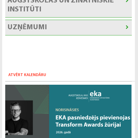
AUGSTSKOLAS UN ZINĀTNISKIE
INSTITŪTI
UZŅĒMUMI
ATVĒRT KALENDĀRU