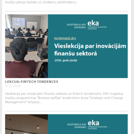
studiju pieeja balstās uz zināšanu pielietošanu...
LEKCIJA: FINTECH TENDENCES
07.07.2026.
Vieslekcija par inovācijām finanšu sektorā un fintech tendencēm. EKA maģistra
studiju programmas “Biznesa vadība” studentiem kursa “Strategic and Change
Management” ietvaros...