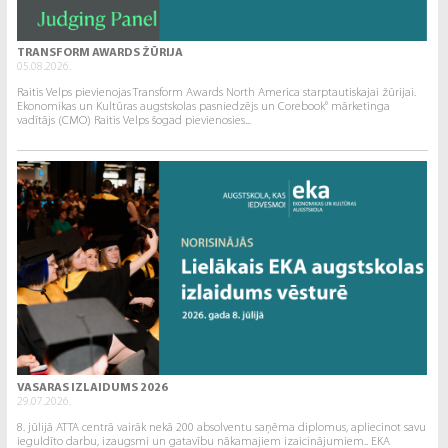
TRANSFORM AWARDS ŽŪRIJA
05.08.2026.
Raitis Velps pievienojas Transform Awards North America starptautiskajai žūrijai.
Ekonomikas un Kultūras augstskolas pasniedzējs un Corebook° mārketinga
vadītājs (CMO) Raitis Velps šogad pievienosies...
VASARAS IZLAIDUMS 2026
29.07.2026.
8. jūlijā ATTA centrā vairāk nekā 200 absolventu saņēma diplomus, apliecinot savu
ieguldīto darbu, izaugsmi un gatavību nākamajiem izaicinājumiem.. EKA