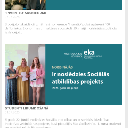
"INVENTIO" SASNIEGUMI
07.07.2026.
Studējošo izklaidējoši zinātniskā konference “Inventio” pulcē aptuveni 100
dalībniekus. Ekonomikas un kultūras augstskolā 30. maijā norisinājās studējošo
izklaidējoši...
STUDENTI LIKUMDOŠANĀ
01.07.2026.
Šī gada 20. jūnijā noslēdzies Sociālās atbildības un pilsoniskās līdzdalības
iniciatīvas veicināšanas projekts, kurā piedalījās EKA Vadībzinību 1. kursa studenti