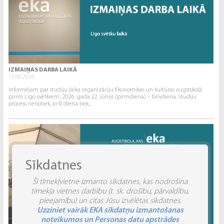
IZMAIŅAS DARBA LAIKĀ
15.06.2026.
Informējam par studiju laika organizāciju Ekonomikas un kultūras augstskolā
pirms Līgo svētkiem:. 2026. gada 22. jūnijs (pirmdiena) – brīvdiena. Studiju
process nenotiek, jo šī diena tiek...
Sīkdatnes
Šī tīmekļvietne izmanto sīkdatnes, kas nodrošina
tīmekļa vietnes darbību (t. sk. drošību, pārvaldību,
pieejamību) un citas Jūsu izvēlētas sīkdatnes.
Uzziniet vairāk EKA sīkdatņu izmantošanas
noteikumos un Personas datu apstrādes