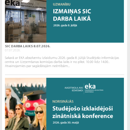
SIC DARBA LAIKS 8.07.2026.
07.07.2026.
Sakarā ar EKA absolventu izlaidumu 2026. gada 8. jūlijā Studējošo informācijas
centra un Uzņemšanas komisijas darba laiks ir no plkst. 10.00 līdz 14.00..
Atvainojamies par sagādātajām neērtībām...