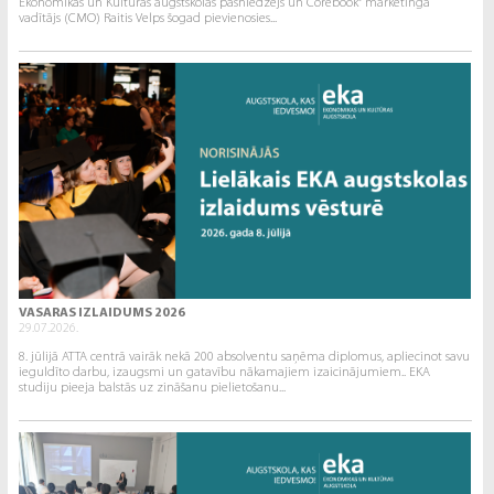
Ekonomikas un Kultūras augstskolas pasniedzējs un Corebook° mārketinga
vadītājs (CMO) Raitis Velps šogad pievienosies...
VASARAS IZLAIDUMS 2026
29.07.2026.
8. jūlijā ATTA centrā vairāk nekā 200 absolventu saņēma diplomus, apliecinot savu
ieguldīto darbu, izaugsmi un gatavību nākamajiem izaicinājumiem.. EKA
studiju pieeja balstās uz zināšanu pielietošanu...