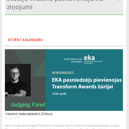
ziņojumi
ATVĒRT KALENDĀRU
TRANSFORM AWARDS ŽŪRIJA
05.08.2026.
Raitis Velps pievienojas Transform Awards North America starptautiskajai žūrijai.