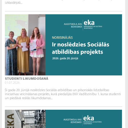
izklaidējoši...
STUDENTI LIKUMDOŠANĀ
01.07.2026.
Šī gada 20. jūnijā noslēdzies Sociālās atbildības un pilsoniskās līdzdalības
iniciatīvas veicināšanas projekts, kurā piedalījās EKA Vadībzinību 1. kursa studenti
un piedāvā reālās likumdošanas...