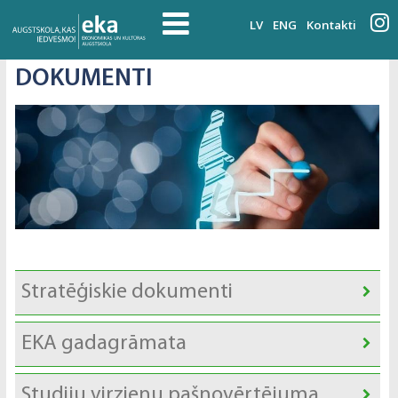
LV
ENG
Kontakti
DOKUMENTI
Stratēģiskie dokumenti
EKA gadagrāmata
Studiju virzienu pašnovērtējuma