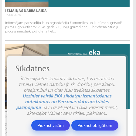
IZMAIŅAS DARBA LAIKĀ
15.06.2026.
Informējam par studiju laika organizāciju Ekonomikas un kultūras augstskolā
pirms Līgo svētkiem:. 2026. gada 22. jūnijs (pirmdiena) – brīvdiena. Studiju
process nenotiek, jo šī diena tiek...
Sīkdatnes
Šī tīmekļvietne izmanto sīkdatnes, kas nodrošina
tīmekļa vietnes darbību (t. sk. drošību, pārvaldību,
pieejamību) un citas Jūsu izvēlētas sīkdatnes.
Uzziniet vairāk EKA sīkdatņu izmantošanas
noteikumos un Personas datu apstrādes
paziņojumā
. Savu izvēli jebkurā laikā varēsiet mainīt,
“INVENTIO 2026” ATSKATS
aktivizējot Mainiet savu sīkfailu piekrišanu.
04.06.2026.
Piekrist visām
Piekrist obligātiem
STUDĒJOŠO STARPTAUTISKĀ ZINĀTNISKI PRAKTISKĀ KONFERENCE “INVENTIO 2026”.
2026. gada 29. un 30. maijā Ekonomikas un kultūras augstskola sadarbībā ar
Alberta Koledžu organizēja Studējošo...