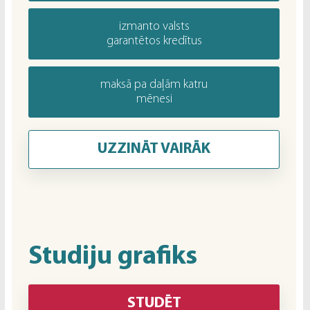
izmanto valsts
garantētos kredītus
maksā pa daļām katru
mēnesi
UZZINĀT VAIRĀK
Studiju grafiks
STUDĒT