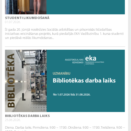
STUDENTI LIKUMDOŠANĀ
01.07.2026.
Šī gada 20. jūnijā noslēdzies Sociālās atbildības un pilsoniskās līdzdalības
iniciatīvas veicināšanas projekts, kurā piedalījās EKA Vadībzinību 1. kursa studenti
un piedāvā reālās likumdošanas...
BIBLIOTĒKAS DARBA LAIKS
25.06.2026.
Diena. Darba laiks. Pirmdiena. 9:00 – 17:00. Otrdiena. 9:00 – 17:00. Trešdiena. 9:00 –