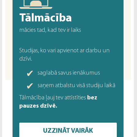
Tālmācība
mācies tad, kad tev ir laiks
Studijas, ko vari apvienot ar darbu un
dzīvi.
saglabā savus ienākumus
saņem atbalstu visā studiju laikā
Tālmācība ļauj tev attīstīties
bez
pauzes dzīvē.
UZZINĀT VAIRĀK