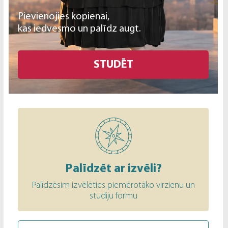
Pievienojies kopienai,
kas iedvesmo un palīdz augt.
STUDĒT
Palīdzēt ar izvēli?
Palīdzēsim izvēlēties piemērotāko virzienu un
studiju formu