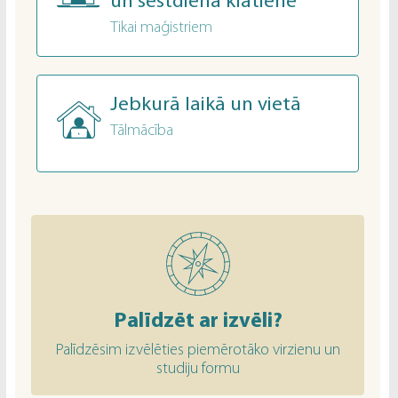
un sestdiena klātienē
Tikai maģistriem
Jebkurā laikā un vietā
Tālmācība
Palīdzēt ar izvēli?
Palīdzēsim izvēlēties piemērotāko virzienu un
studiju formu