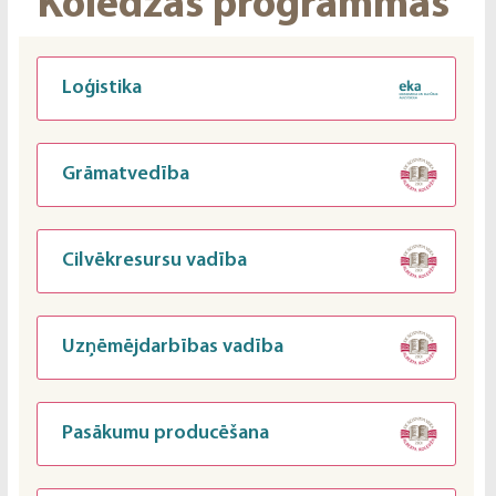
Koledžas programmas
Loģistika
Grāmatvedība
Cilvēkresursu vadība
Uzņēmējdarbības vadība
Pasākumu producēšana