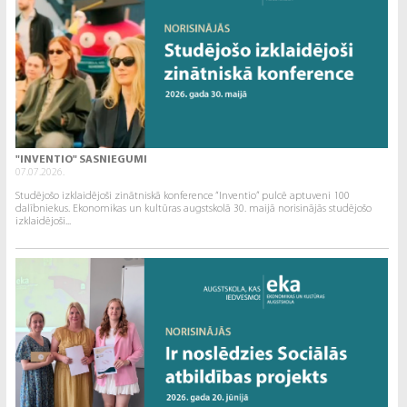
"INVENTIO" SASNIEGUMI
07.07.2026.
Studējošo izklaidējoši zinātniskā konference “Inventio” pulcē aptuveni 100
dalībniekus. Ekonomikas un kultūras augstskolā 30. maijā norisinājās studējošo
izklaidējoši...