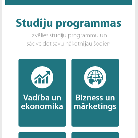
Studiju programmas
Izvēlies studiju programmu un
sāc veidot savu nākotni jau šodien
Vadība un
Bizness un
ekonomika
mārketings