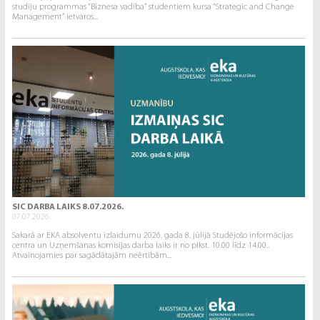
studiju programmas “Biznesa vadība” studentiem kursa “Strategic and Change
Management” ietvaros...
SIC DARBA LAIKS 8.07.2026.
07.07.2026.
Sakarā ar EKA absolventu izlaidumu 2026. gada 8. jūlijā Studējošo informācijas
centra un Uzņemšanas komisijas darba laiks ir no plkst. 10.00 līdz 14.00..
Atvainojamies par sagādātajām neērtībām...