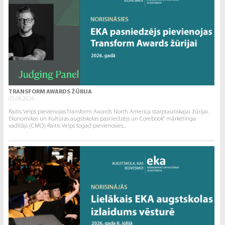
TRANSFORM AWARDS ŽŪRIJA
05.08.2026.
Raitis Velps pievienojas Transform Awards North America starptautiskajai žūrijai.
Ekonomikas un Kultūras augstskolas pasniedzējs un Corebook° mārketinga
vadītājs (CMO) Raitis Velps šogad pievienosies...