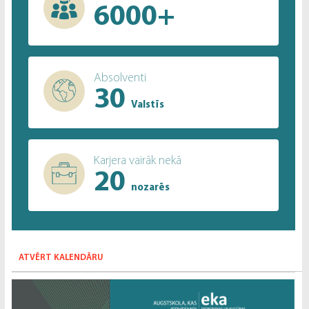
6000+
Absolventi
30
Valstīs
Karjera vairāk nekā
20
nozarēs
ATVĒRT KALENDĀRU