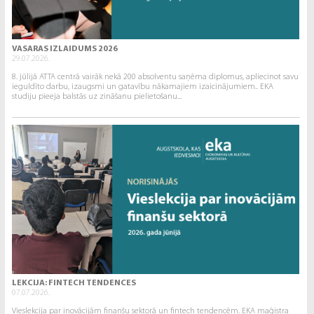
VASARAS IZLAIDUMS 2026
29.07.2026.
8. jūlijā ATTA centrā vairāk nekā 200 absolventu saņēma diplomus, apliecinot savu
ieguldīto darbu, izaugsmi un gatavību nākamajiem izaicinājumiem.. EKA
studiju pieeja balstās uz zināšanu pielietošanu...
LEKCIJA: FINTECH TENDENCES
07.07.2026.
Vieslekcija par inovācijām finanšu sektorā un fintech tendencēm. EKA maģistra