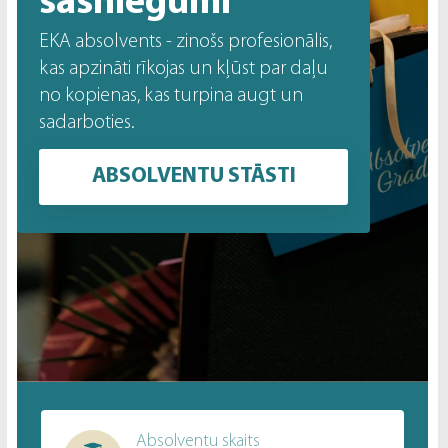
sasniegumi
EKA absolvents - zinošs profesionālis,
kas apzināti rīkojas un kļūst par daļu
no kopienas, kas turpina augt un
sadarboties.
ABSOLVENTU STĀSTI
Absolventu skaits