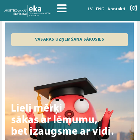
LV
ENG
Kontakti
VASARAS UZŅEMŠANA SĀKUSIES
Lieli mērķi
sākas ar lēmumu,
bet izaugsme ar vidi.