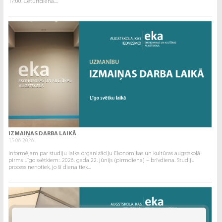
17:00. Ceturtdiena....
IZMAIŅAS DARBA LAIKĀ
15.06.2026.
Informējam par studiju laika organizāciju Ekonomikas un kultūras augstskolā
pirms Līgo svētkiem:. 2026. gada 22. jūnijs (pirmdiena) – brīvdiena. Studiju
process nenotiek, jo šī diena tiek...