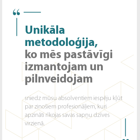
Unikāla
metodoloģija,
ko mēs pastāvīgi
izmantojam un
pilnveidojam
sniedz mūsu absolventiem iespēju kļūt
par zinošiem profesionāļiem, kuri
apzināti rīkojas savas sapņu dzīves
virzienā.