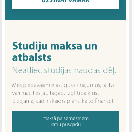
UZZINĀT VAIRĀK
Studiju maksa un
atbalsts
Neatliec studijas naudas dēļ.
Mēs piedāvājam elastīgus risinājumus, lai Tu
vari mācīties jau tagad. Izglītība kļūst
pieejama, kad ir skaidrs plāns, kā to finansēt.
maksā pa semestriem
katru pusgadu