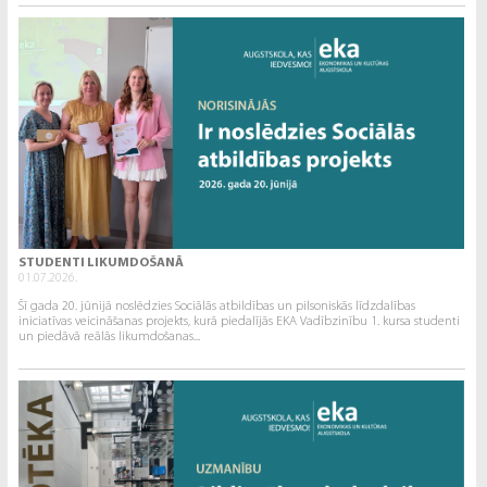
STUDENTI LIKUMDOŠANĀ
01.07.2026.
Šī gada 20. jūnijā noslēdzies Sociālās atbildības un pilsoniskās līdzdalības
iniciatīvas veicināšanas projekts, kurā piedalījās EKA Vadībzinību 1. kursa studenti
un piedāvā reālās likumdošanas...