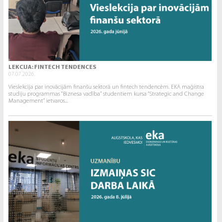
LEKCIJA: FINTECH TENDENCES
07.07.2026.
Vieslekcija par inovācijām finanšu sektorā un fintech tendencēm. EKA maģistra
studiju programmas “Biznesa vadība” studentiem kursa “Strategic and Change
Management” ietvaros...