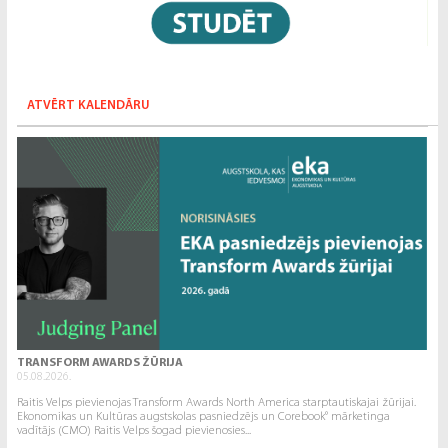
ATVĒRT KALENDĀRU
TRANSFORM AWARDS ŽŪRIJA
05.08.2026.
Raitis Velps pievienojas Transform Awards North America starptautiskajai žūrijai.
Ekonomikas un Kultūras augstskolas pasniedzējs un Corebook° mārketinga
vadītājs (CMO) Raitis Velps šogad pievienosies...