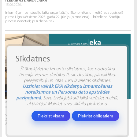
IZMAIŅAS DARBA LAIKĀ
15.06.2026.
Informējam par studiju laika organizāciju Ekonomikas un kultūras augstskolā
pirms Līgo svētkiem:. 2026. gada 22. jūnijs (pirmdiena) – brīvdiena. Studiju
process nenotiek, jo šī diena tiek...
Sīkdatnes
Šī tīmekļvietne izmanto sīkdatnes, kas nodrošina
tīmekļa vietnes darbību (t. sk. drošību, pārvaldību,
pieejamību) un citas Jūsu izvēlētas sīkdatnes.
Uzziniet vairāk EKA sīkdatņu izmantošanas
noteikumos un Personas datu apstrādes
paziņojumā
. Savu izvēli jebkurā laikā varēsiet mainīt,
“INVENTIO 2026” ATSKATS
aktivizējot Mainiet savu sīkfailu piekrišanu.
04.06.2026.
STUDĒJOŠO STARPTAUTISKĀ ZINĀTNISKI PRAKTISKĀ KONFERENCE “INVENTIO 2026”.
Piekrist visām
Piekrist obligātiem
2026. gada 29. un 30. maijā Ekonomikas un kultūras augstskola sadarbībā ar
Alberta Koledžu organizēja Studējošo...