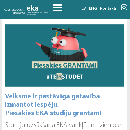
LV
ENG
Kontakti
Veiksme ir pastāvīga gatavība
izmantot iespēju.
Piesakies EKA studiju grantam!
Studiju uzsākšana EKA var kļūt ne vien par