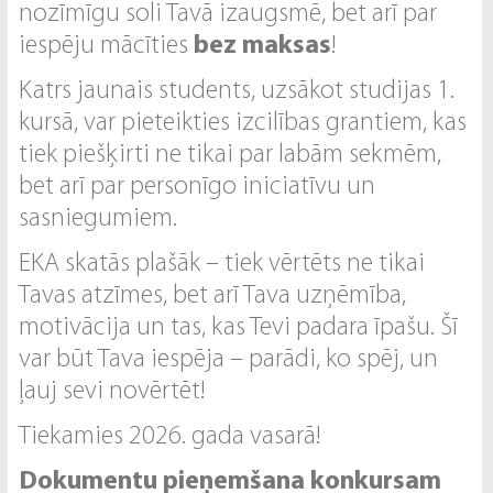
nozīmīgu soli Tavā izaugsmē, bet arī par
iespēju mācīties
bez maksas
!
Katrs jaunais students, uzsākot studijas 1.
kursā, var pieteikties izcilības grantiem, kas
tiek piešķirti ne tikai par labām sekmēm,
bet arī par personīgo iniciatīvu un
sasniegumiem.
EKA skatās plašāk – tiek vērtēts ne tikai
Tavas atzīmes, bet arī Tava uzņēmība,
motivācija un tas, kas Tevi padara īpašu. Šī
var būt Tava iespēja – parādi, ko spēj, un
ļauj sevi novērtēt!
Tiekamies 2026. gada vasarā!
Dokumentu pieņemšana konkursam