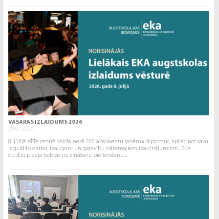
VASARAS IZLAIDUMS 2026
29.07.2026.
8. jūlijā ATTA centrā vairāk nekā 200 absolventu saņēma diplomus, apliecinot savu
ieguldīto darbu, izaugsmi un gatavību nākamajiem izaicinājumiem.. EKA
studiju pieeja balstās uz zināšanu pielietošanu...