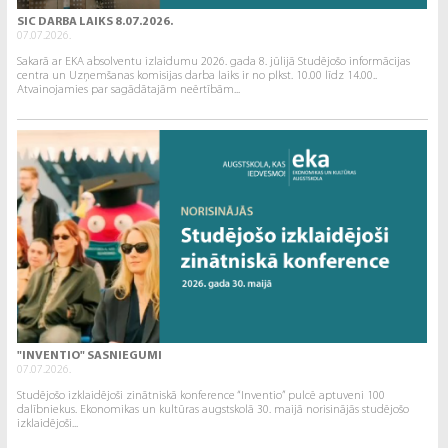
SIC DARBA LAIKS 8.07.2026.
07.07.2026.
Sakarā ar EKA absolventu izlaidumu 2026. gada 8. jūlijā Studējošo informācijas
centra un Uzņemšanas komisijas darba laiks ir no plkst. 10.00 līdz 14.00..
Atvainojamies par sagādātajām neērtībām...
"INVENTIO" SASNIEGUMI
07.07.2026.
Studējošo izklaidējoši zinātniskā konference “Inventio” pulcē aptuveni 100
dalībniekus. Ekonomikas un kultūras augstskolā 30. maijā norisinājās studējošo
izklaidējoši...