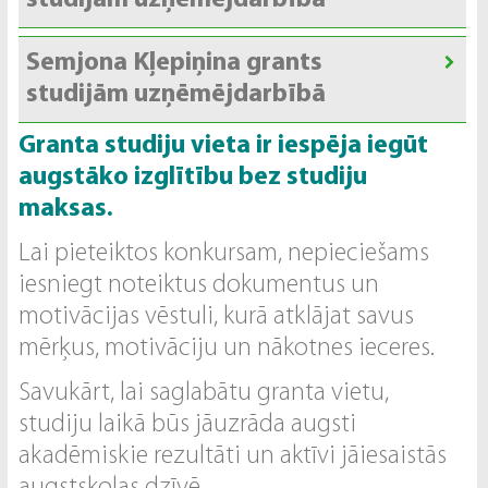
studijām
uzņēmējdarbībā
Semjona Kļepiņina grants
studijām
uzņēmējdarbībā
Granta studiju vieta ir iespēja iegūt
augstāko izglītību bez studiju
maksas.
Lai pieteiktos konkursam, nepieciešams
iesniegt noteiktus dokumentus un
motivācijas vēstuli, kurā atklājat savus
mērķus, motivāciju un nākotnes ieceres.
Savukārt, lai saglabātu granta vietu,
studiju laikā būs jāuzrāda augsti
akadēmiskie rezultāti un aktīvi jāiesaistās