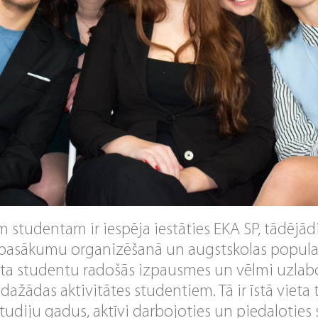
m studentam ir iespēja iestāties EKA SP, tādējād
, pasākumu organizēšanā un augstskolas popula
sta studentu radošās izpausmes un vēlmi uzlab
 dažādas aktivitātes studentiem. Tā ir īstā vieta 
studiju gadus, aktīvi darbojoties un piedaloties