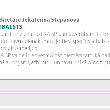
ekretāre Jekaterina Stepanova
TBALSTS
balsts ir viena no EKA SP pamatvērtībām. Es to i
ldot savus pienākumus, jo tieši spēcīgs atbalsts
gstākus mērķus.
A SP valde ir iedvesmojošs piemērs tam, kā da
bā ar degsmi, atbildību un savu unikālo “odziņu”