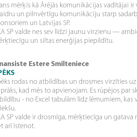
ns mērķis kā Ārējās komunikācijas vadītājai ir 
aidru un pilnvērtīgu komunikāciju starp sadarb
onsoriem un Latvijas SP.
A SP valde nes sev līdzi jaunu virzienu — ambi
rķtiecīgu un siltas enerģijas piepildītu.
inansiste Estere Smilteniece
PĒKS
ēks rodas no atbildības un drosmes virzīties uz 
iprāks, kad mēs to apvienojam. Es rūpējos par s
bildību - no Excel tabulām līdz lēmumiem, kas
iekšu.
A SP valde ir drosmīga, mērķtiecīga un gatava n
t arī īstenot.