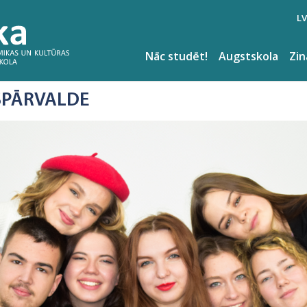
LV
Nāc studēt!
Augstskola
Zi
ŠPĀRVALDE