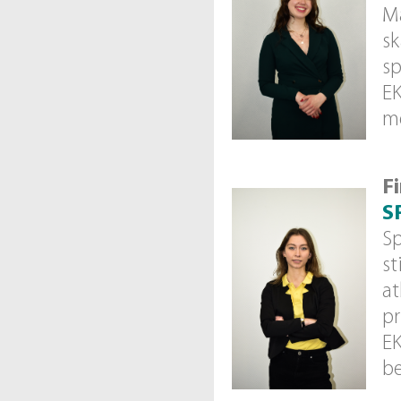
Ma
sk
sp
EK
mē
F
S
Sp
st
at
pr
EK
be