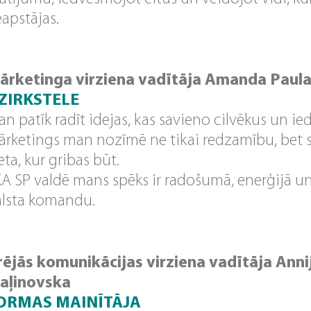
apstājas.
ārketinga virziena vadītāja Amanda Paul
ZIRKSTELE
n patīk radīt idejas, kas savieno cilvēkus un ie
rketings man nozīmē ne tikai redzamību, bet sa
eta, kur gribas būt.
A SP valdē mans spēks ir radošumā, enerģijā un 
alsta komandu.
rējās komunikācijas virziena vadītāja Anni
aļinovska
ORMAS MAINĪTĀJA