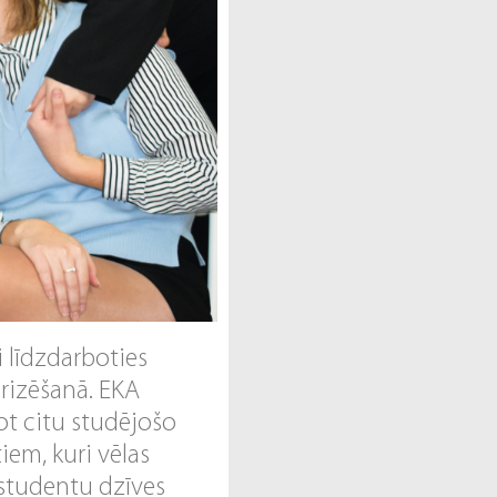
i līdzdarboties
rizēšanā. EKA
ot citu studējošo
tiem, kuri vēlas
 studentu dzīves