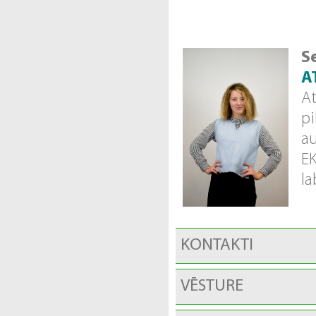
S
A
At
pi
au
EK
la
KONTAKTI
VĒSTURE