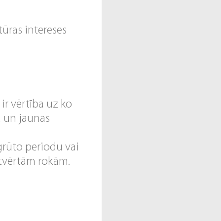
ūras intereses
ir vērtība uz ko
u un jaunas
grūto periodu vai
 atvērtām rokām.