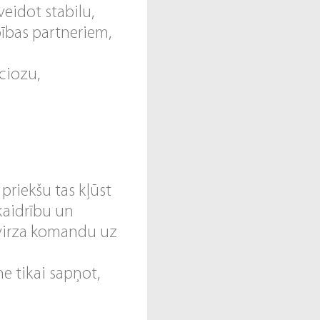
veidot stabilu,
ības partneriem,
ciozu,
priekšu tas kļūst
kaidrību un
 virza komandu uz
e tikai sapņot,