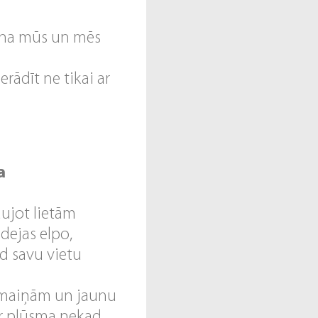
mana mūs un mēs
rādīt ne tikai ar
a
aujot lietām
idejas elpo,
od savu vietu
ārmaiņām un jaunu
ur plūsma nekad