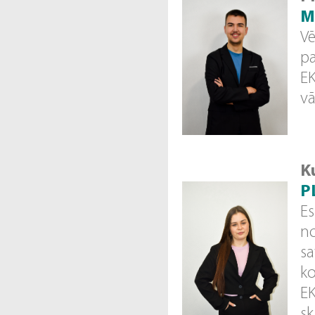
M
Vē
pa
EK
vā
K
P
Es
no
sa
ko
EK
sk