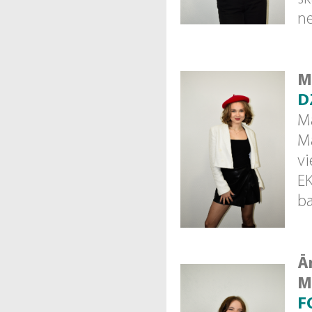
ne
M
D
Ma
Mā
vi
EK
b
Ā
M
F