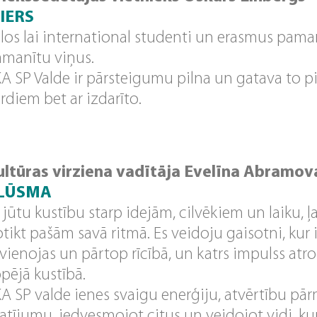
IERS
los lai international studenti un erasmus pa
manītu viņus.
A SP Valde ir pārsteigumu pilna un gatava to pie
rdiem bet ar izdarīto.
ultūras virziena vadītāja Evelīna Abramov
LŪSMA
 jūtu kustību starp idejām, cilvēkiem un laiku, ļ
tikt pašām savā ritmā. Es veidoju gaisotni, kur 
vienojas un pārtop rīcībā, un katrs impulss atr
pējā kustībā.
A SP valde ienes svaigu enerģiju, atvērtību p
atījumu, iedvesmojot citus un veidojot vidi, k