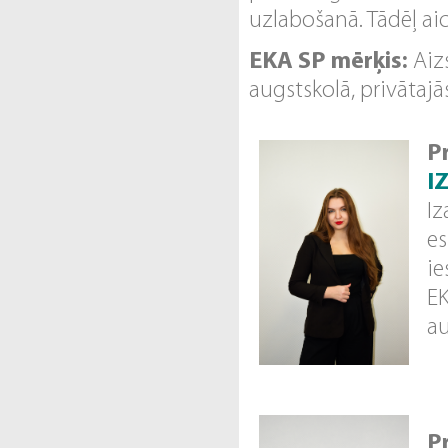
uzlabošanā. Tādēļ aic
EKA SP mērķis:
Aizs
augstskolā, privātajā
P
I
Iz
es
ie
EK
au
P