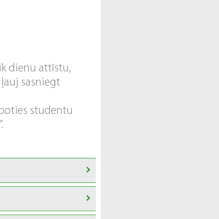
k dienu attīstu,
 ļauj sasniegt
rboties studentu
.