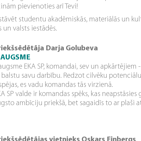
inām pievienoties arī Tevi!
tāvēt studentu akadēmiskās, materiālās un kult
s un valsts iestādēs.
riekšsēdētāja Darja Golubeva
ZAUGSME
augsme EKA SP, komandai, sev un apkārtējiem - 
 balstu savu darbību. Redzot cilvēku potenciāl
spējas, es vadu komandas tās virzienā.
A SP valde ir komandas spēks, kas neapstāsies 
gsto ambīciju priekšā, bet sagaidīs to ar plaši
riekšsēdētājas vietnieks Oskars Einbergs