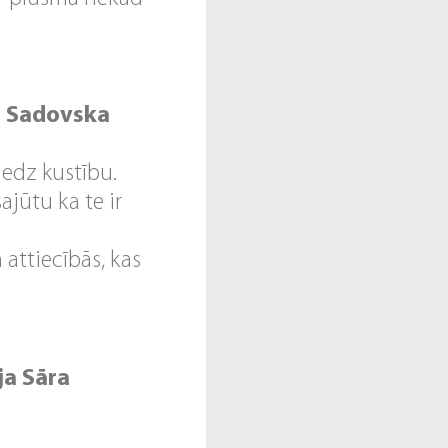
a Sadovska
dedz kustību.
jūtu ka te ir
attiecībās, kas
ja Sāra