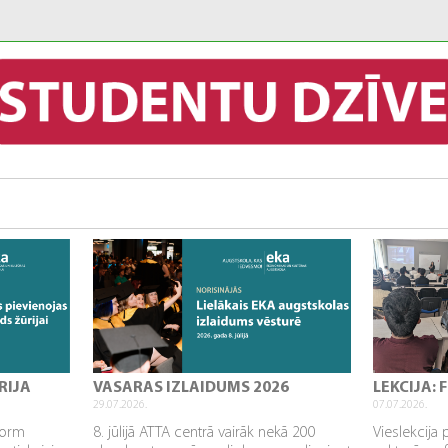
RIJA
VASARAS IZLAIDUMS 2026
LEKCIJA:
29.07.2026.
07.07.2026.
sform
8. jūlijā ATTA centrā vairāk nekā 200
Vieslekcija 