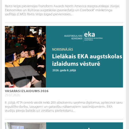
Raitis Velps pievienojas Transform Awards North America starptautiskajai žūrijai.
Ekonomikas un Kultūras augstskolas pasniedzējs un Corebook° mārketinga
vadītājs (CMO) Raitis Velps šogad pievienosies...
VASARAS IZLAIDUMS 2026
29.07.2026.
8. jūlijā ATTA centrā vairāk nekā 200 absolventu saņēma diplomus, apliecinot savu
ieguldīto darbu, izaugsmi un gatavību nākamajiem izaicinājumiem.. EKA
studiju pieeja balstās uz zināšanu pielietošanu...