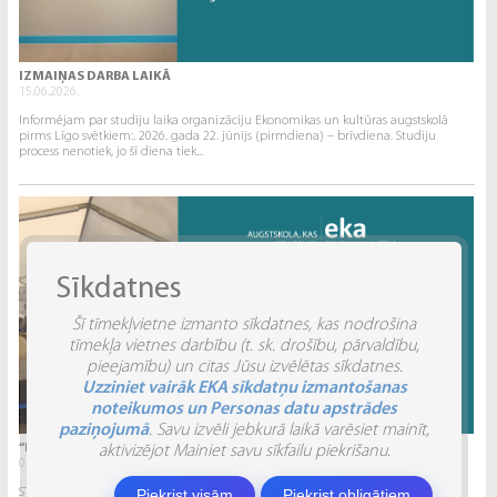
IZMAIŅAS DARBA LAIKĀ
15.06.2026.
Informējam par studiju laika organizāciju Ekonomikas un kultūras augstskolā
pirms Līgo svētkiem:. 2026. gada 22. jūnijs (pirmdiena) – brīvdiena. Studiju
process nenotiek, jo šī diena tiek...
Sīkdatnes
Šī tīmekļvietne izmanto sīkdatnes, kas nodrošina
tīmekļa vietnes darbību (t. sk. drošību, pārvaldību,
pieejamību) un citas Jūsu izvēlētas sīkdatnes.
Uzziniet vairāk EKA sīkdatņu izmantošanas
noteikumos un Personas datu apstrādes
paziņojumā
. Savu izvēli jebkurā laikā varēsiet mainīt,
“INVENTIO 2026” ATSKATS
aktivizējot Mainiet savu sīkfailu piekrišanu.
04.06.2026.
Piekrist visām
Piekrist obligātiem
STUDĒJOŠO STARPTAUTISKĀ ZINĀTNISKI PRAKTISKĀ KONFERENCE “INVENTIO 2026”.