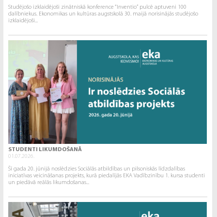
Studējošo izklaidējoši zinātniskā konference “Inventio” pulcē aptuveni 100
dalībniekus. Ekonomikas un kultūras augstskolā 30. maijā norisinājās studējošo
izklaidējoši...
STUDENTI LIKUMDOŠANĀ
01.07.2026.
Šī gada 20. jūnijā noslēdzies Sociālās atbildības un pilsoniskās līdzdalības
iniciatīvas veicināšanas projekts, kurā piedalījās EKA Vadībzinību 1. kursa studenti
un piedāvā reālās likumdošanas...