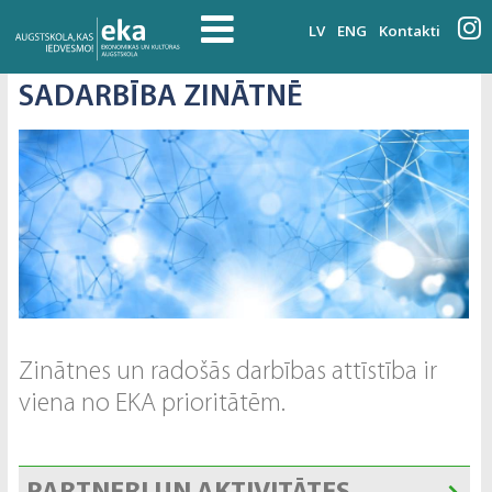
LV
ENG
Kontakti
SADARBĪBA ZINĀTNĒ
Zinātnes un radošās darbības attīstība ir
viena no EKA prioritātēm.