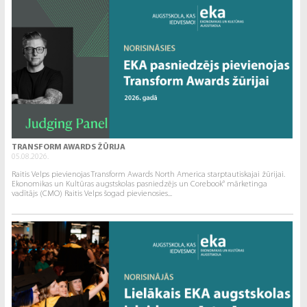
TRANSFORM AWARDS ŽŪRIJA
05.08.2026.
Raitis Velps pievienojas Transform Awards North America starptautiskajai žūrijai.
Ekonomikas un Kultūras augstskolas pasniedzējs un Corebook° mārketinga
vadītājs (CMO) Raitis Velps šogad pievienosies...