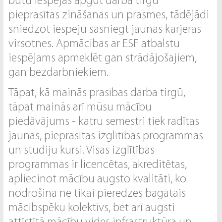
būtu iespējas apgūt darba tirgū
pieprasītas zināšanas un prasmes, tādējādi
sniedzot iespēju sasniegt jaunas karjeras
virsotnes. Apmācības ar ESF atbalstu
iespējams apmeklēt gan strādājošajiem,
gan bezdarbniekiem.
Tāpat, kā mainās prasības darba tirgū,
tāpat mainās arī mūsu mācību
piedāvājums - katru semestri tiek radītas
jaunas, pieprasītas izglītības programmas
un studiju kursi. Visas izglītības
programmas ir licencētas, akreditētas,
apliecinot mācību augsto kvalitāti, ko
nodrošina ne tikai pieredzes bagātais
mācībspēku kolektīvs, bet arī augsti