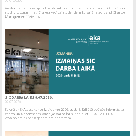
07.07.2026.
Vieslekcija par inovācijām finanšu sektorā un fintech tendencēm. EKA maģistra
studiju programmas “Biznesa vadība” studentiem kursa “Strategic and Change
Management” ietvaros...
SIC DARBA LAIKS 8.07.2026.
07.07.2026.
Sakarā ar EKA absolventu izlaidumu 2026. gada 8. jūlijā Studējošo informācijas
centra un Uzņemšanas komisijas darba laiks ir no plkst. 10.00 līdz 14.00..
Atvainojamies par sagādātajām neērtībām...