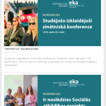
"INVENTIO" SASNIEGUMI
07.07.2026.
Studējošo izklaidējoši zinātniskā konference “Inventio” pulcē aptuveni 100
dalībniekus. Ekonomikas un kultūras augstskolā 30. maijā norisinājās studējošo
izklaidējoši...