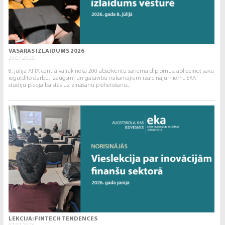
VASARAS IZLAIDUMS 2026
29.07.2026.
8. jūlijā ATTA centrā vairāk nekā 200 absolventu saņēma diplomus, apliecinot savu
ieguldīto darbu, izaugsmi un gatavību nākamajiem izaicinājumiem.. EKA
studiju pieeja balstās uz zināšanu pielietošanu...
LEKCIJA: FINTECH TENDENCES