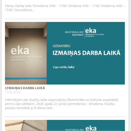
Diena. Darba laiks. Pirmdiena. 9:00 – 17:00. Otrdiena. 9:00 – 17:00. Trešdiena. 9:00 –
17:00. Ceturtdiena....
IZMAIŅAS DARBA LAIKĀ
15.06.2026.
Informējam par studiju laika organizāciju Ekonomikas un kultūras augstskolā
pirms Līgo svētkiem:. 2026. gada 22. jūnijs (pirmdiena) – brīvdiena. Studiju
process nenotiek, jo šī diena tiek...