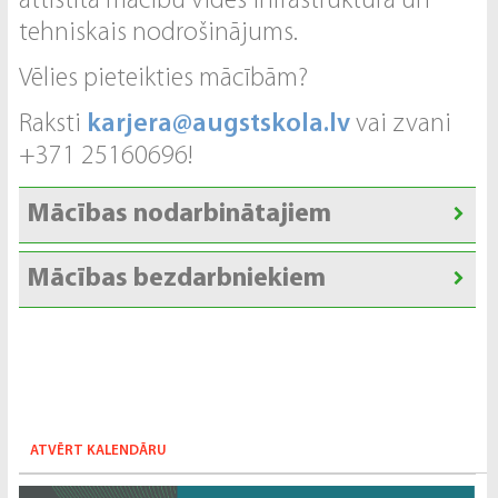
attīstītā mācību vides infrastruktūra un
tehniskais nodrošinājums.
Vēlies pieteikties mācībām?
Raksti
karjera@augstskola.lv
vai zvani
+371 25160696!
Mācības nodarbinātajiem
Mācības bezdarbniekiem
ATVĒRT KALENDĀRU