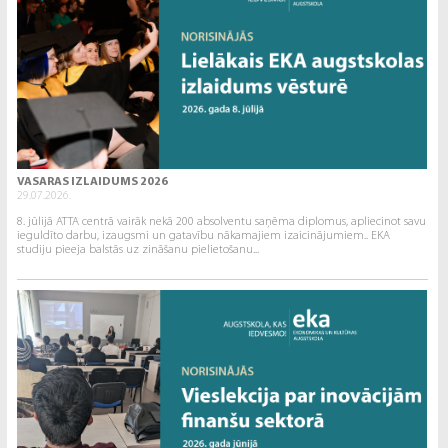
VASARAS IZLAIDUMS 2026
29.07.2026.
8. jūlijā ATTA centrā vairāk nekā 200 absolventu saņēma diplomus, apliecinot savu
ieguldīto darbu, izaugsmi un gatavību nākamajiem izaicinājumiem.. EKA
studiju pieeja balstās uz zināšanu pielietošanu...