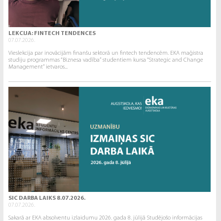
LEKCIJA: FINTECH TENDENCES
07.07.2026.
Vieslekcija par inovācijām finanšu sektorā un fintech tendencēm. EKA maģistra
studiju programmas “Biznesa vadība” studentiem kursa “Strategic and Change
Management” ietvaros...
SIC DARBA LAIKS 8.07.2026.
07.07.2026.
Sakarā ar EKA absolventu izlaidumu 2026. gada 8. jūlijā Studējošo informācijas