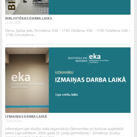
BIBLIOTĒKAS DARBA LAIKS
25.06.2026.
Diena. Darba laiks. Pirmdiena. 9:00 – 17:00. Otrdiena. 9:00 – 17:00. Trešdiena. 9:00 –
17:00. Ceturtdiena....
IZMAIŅAS DARBA LAIKĀ
15.06.2026.
Informējam par studiju laika organizāciju Ekonomikas un kultūras augstskolā
pirms Līgo svētkiem:. 2026. gada 22. jūnijs (pirmdiena) – brīvdiena. Studiju