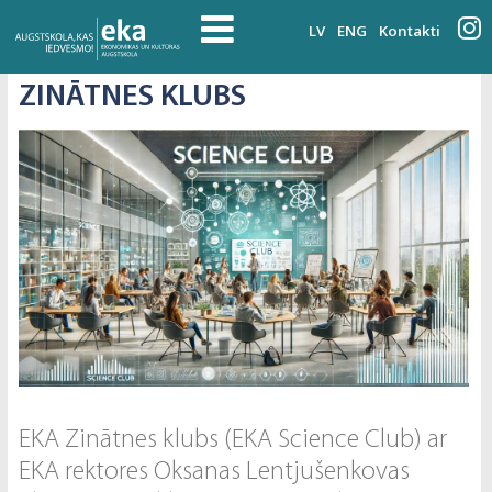
LV
ENG
Kontakti
ZINĀTNES KLUBS
EKA Zinātnes klubs (EKA Science Club) ar
EKA rektores Oksanas Lentjušenkovas