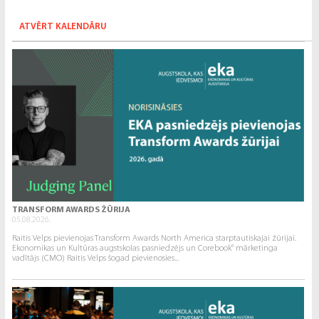
ATVĒRT KALENDĀRU
TRANSFORM AWARDS ŽŪRIJA
05.08.2026.
Raitis Velps pievienojas Transform Awards North America starptautiskajai žūrijai.
Ekonomikas un Kultūras augstskolas pasniedzējs un Corebook° mārketinga
vadītājs (CMO) Raitis Velps šogad pievienosies...