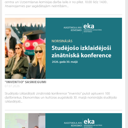
centra un Uzņemšanas komisijas darba laiks ir no plkst. 10.00 līdz 14.00..
Atvainojamies par sagādātajām neērtībām...
"INVENTIO" SASNIEGUMI
07.07.2026.
Studējošo izklaidējoši zinātniskā konference “Inventio” pulcē aptuveni 100
dalībniekus. Ekonomikas un kultūras augstskolā 30. maijā norisinājās studējošo
izklaidējoši...