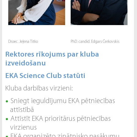
Dr.oec. Jeļena Titko
PhD. candid. Edgars Čerkovskis
Rektores rīkojums par kluba
izveidošanu
EKA Science Club statūti
Kluba darbības virzieni:
Sniegt ieguldījumu EKA pētniecības
attīstībā
Attīstīt EKA prioritārus pētniecības
virzienus
EKA organizēto zinātnisko pasākumu