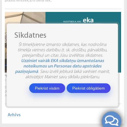
process nenotiek, jo šī diena tiek...
Sīkdatnes
Šī tīmekļvietne izmanto sīkdatnes, kas nodrošina
tīmekļa vietnes darbību (t. sk. drošību, pārvaldību,
pieejamību) un citas Jūsu izvēlētas sīkdatnes.
Uzziniet vairāk EKA sīkdatņu izmantošanas
noteikumos un Personas datu apstrādes
paziņojumā
. Savu izvēli jebkurā laikā varēsiet mainīt,
“INVENTIO 2026” ATSKATS
aktivizējot Mainiet savu sīkfailu piekrišanu.
04.06.2026.
Piekrist visām
Piekrist obligātiem
STUDĒJOŠO STARPTAUTISKĀ ZINĀTNISKI PRAKTISKĀ KONFERENCE “INVENTIO 2026”.
2026. gada 29. un 30. maijā Ekonomikas un kultūras augstskola sadarbībā ar
Alberta Koledžu organizēja Studējošo...
Arhīvs