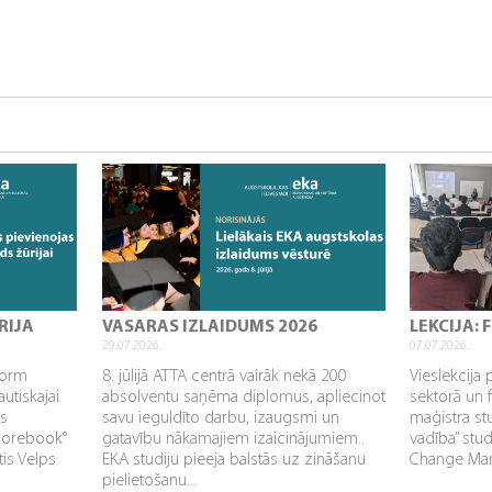
RIJA
VASARAS IZLAIDUMS 2026
LEKCIJA:
29.07.2026.
07.07.2026.
sform
8. jūlijā ATTA centrā vairāk nekā 200
Vieslekcija 
utiskajai
absolventu saņēma diplomus, apliecinot
sektorā un 
as
savu ieguldīto darbu, izaugsmi un
maģistra s
Corebook°
gatavību nākamajiem izaicinājumiem..
vadība” stu
tis Velps
EKA studiju pieeja balstās uz zināšanu
Change Mana
pielietošanu...