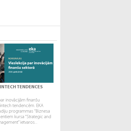
 FINTECH TENDENCES
par inovācijām finanšu
fintech tendencēm. EKA
tudiju programmas “Biznesa
dentiem kursa “Strategic and
gement” ietvaros...