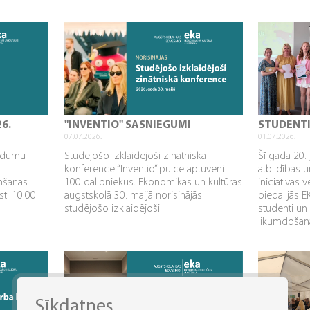
26.
"INVENTIO" SASNIEGUMI
STUDENT
07.07.2026.
01.07.2026.
aidumu
Studējošo izklaidējoši zinātniskā
Šī gada 20. 
konference “Inventio” pulcē aptuveni
atbildības u
mšanas
100 dalībniekus. Ekonomikas un kultūras
iniciatīvas 
st. 10.00
augstskolā 30. maijā norisinājās
piedalījās 
studējošo izklaidējoši...
studenti un
likumdošana
Sīkdatnes