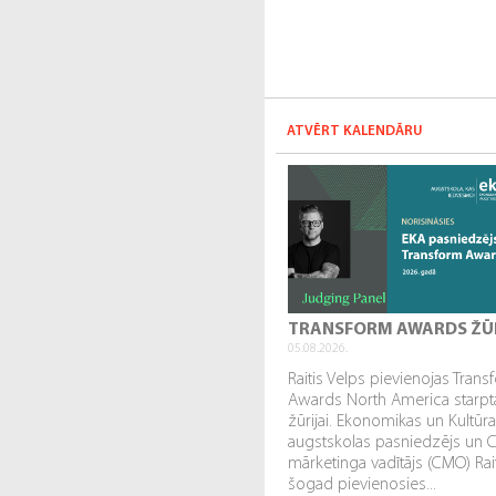
ATVĒRT KALENDĀRU
TRANSFORM AWARDS ŽŪ
05.08.2026.
Raitis Velps pievienojas Tran
Awards North America starpta
žūrijai. Ekonomikas un Kultūr
augstskolas pasniedzējs un 
mārketinga vadītājs (CMO) Rai
šogad pievienosies...