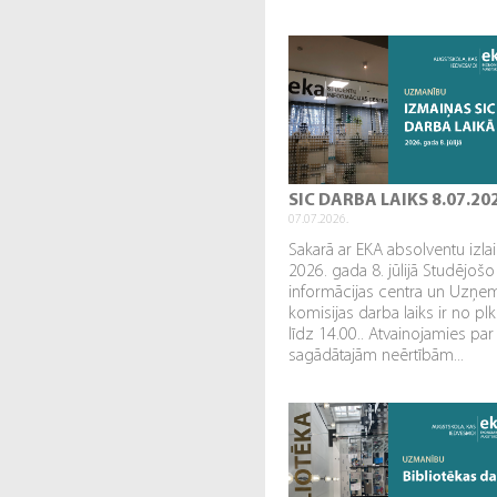
SIC DARBA LAIKS 8.07.20
07.07.2026.
Sakarā ar EKA absolventu izl
2026. gada 8. jūlijā Studējošo
informācijas centra un Uzņe
komisijas darba laiks ir no plk
līdz 14.00.. Atvainojamies par
sagādātajām neērtībām...