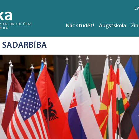
LV
Nāc studēt!
Augstskola
Zi
 SADARBĪBA