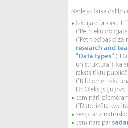
Nedēļas laikā dalībnie
lekcijas: Dr. oec. J. 
(“Pētnieku obligāt
(“Pētniecības dizain
research and te
"Data types"
("Dat
un struktūra"), kā a
raksts tiktu publicē
(“Bibliometriskā an
Dr. Oleksijs Ļuļovs;
semināri, piemēra
(“Datorizēta kvalita
sesija ar zinātnisk
seminārs par
sada