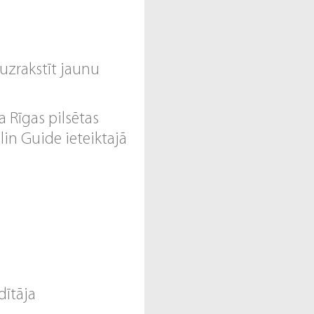
uzrakstīt jaunu
a Rīgas pilsētas
in Guide ieteiktajā
dītāja