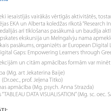
ki iesaistījās vairākās vērtīgās aktivitātēs, tost
izējas EKA un Alberta koledžas rīkotā “Research 
edalījās arī tīklošanas pasākumā un baudīja aktī
 apskates ekskursija un Melngalvju nama apmekl
iskais pasākums, organizēts ar European Digita
Digital Gaps: Empowering Learners through Green
ekcijām un citām apmācības formām var minēt 
ba (Mg. art Jekaterina Baije)
 (Dr.oec., prof. Jeļena Titko)
as apmācība (Mg. psych. Anna Strazda)
s “TABLEAU DATA VISUALISATION” (Mg. sc. oec. S
TI: