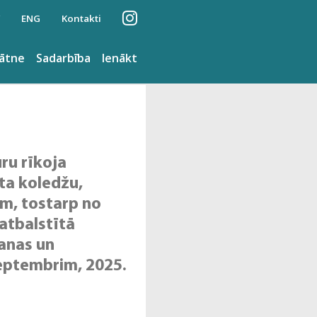
ENG
Kontakti
nātne
Sadarbība
Ienākt
ru rīkoja
ta koledžu,
īm, tostarp no
 atbalstītā
anas un
septembrim, 2025.