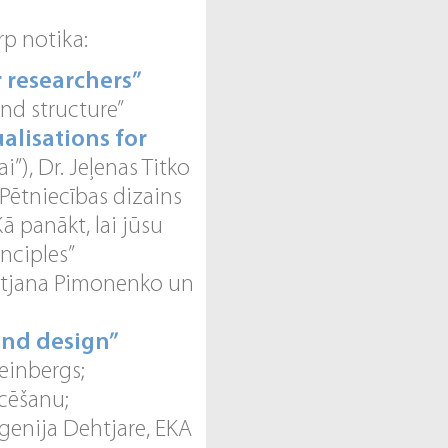
rp notika:
 researchers”
nd structure”
ualisations for
”), Dr. Jeļenas Titko
"Pētniecības dizains
Kā panākt, lai jūsu
inciples”
 Tetjana Pimonenko un
and design”
teinbergs;
icēšanu;
evgenija Dehtjare, EKA