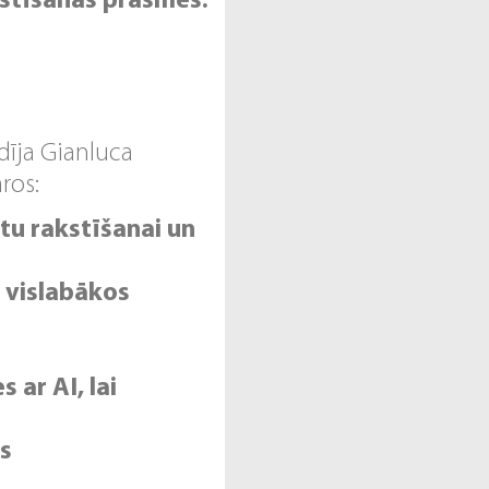
akstīšanas prasmes.
adīja Gianluca
ros:
ktu rakstīšanai un
u vislabākos
ar AI, lai
us