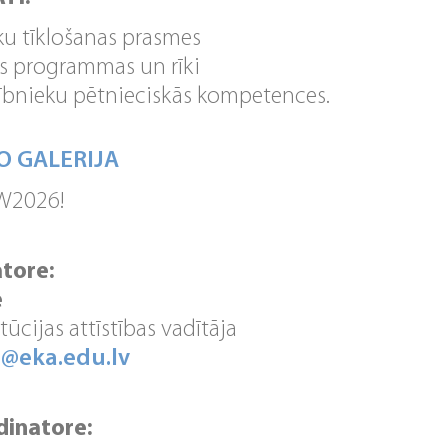
ku tīklošanas prasmes
s programmas un rīki
alībnieku pētnieciskās kompetences.
O GALERIJA
TW2026!
tore:
e
tūcijas attīstības vadītāja
e@eka.edu.lv
inatore: