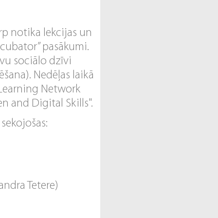
arp notika lekcijas un
Incubator” pasākumi.
vu sociālo dzīvi
ēšana). Nedēļas laikā
l Learning Network
 and Digital Skills".
sekojošas:
andra Tetere)