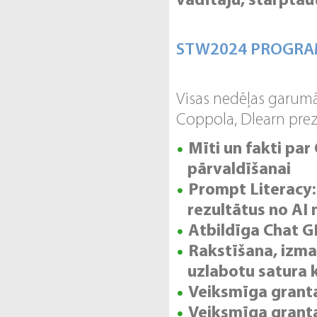
vadītāju, starptau
STW2024 PROGR
Visas nedēļas garumā 
Coppola, Dlearn prez
Mīti un fakti par
pārvaldīšanai
Prompt Literacy:
rezultātus no AI
Atbildīga Chat 
Rakstīšana, izma
uzlabotu satura k
Veiksmīga granta
Veiksmīga grant