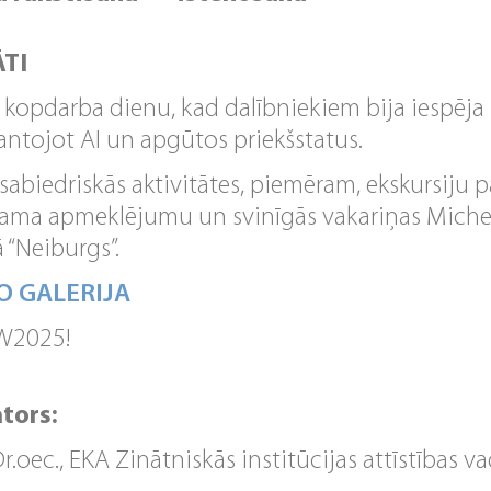
TI
 kopdarba dienu, kad dalībniekiem bija iespēja 
antojot AI un apgūtos priekšstatus.
sabiedriskās aktivitātes, piemēram, ekskursiju p
nama apmeklējumu un svinīgās vakariņas Michel
 “Neiburgs”.
O GALERIJA
TW2025!
tors:
r.oec., EKA Zinātniskās institūcijas attīstības va