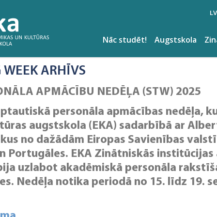
LV
Nāc studēt!
Augstskola
Zi
G WEEK ARHĪVS
ONĀLA APMĀCĪBU NEDĒĻA (STW) 2025
tautiskā personāla apmācības nedēļa, ku
tūras augstskola (EKA) sadarbībā ar Alber
ekus no dažādām Eiropas Savienības valst
n Portugāles. EKA Zinātniskās institūcijas
ija uzlabot akadēmiskā personāla rakstīš
s. Nedēļa notika periodā no 15. līdz 19. 
mma