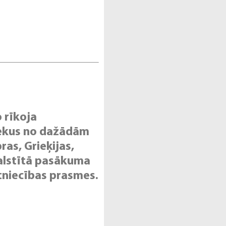
 rīkoja
iekus no dažādām
ras, Grieķijas,
tbalstītā pasākuma
tniecības prasmes.