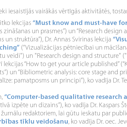
ki iesaistījās vairākās vērtīgās aktivitātēs, tosta
Titko lekcijas
“Must know and must-have for
ās zināšanas un prasmes”) un “Research design a
s un struktūra”), Dr. Annas Svirinas lekcija
“Vis
aching”
(“Vizualizācijas pētniecībai un mācīšanai
u veidi") un "Research design and structure" (
rī lekcijas “How to get your article published” (“
ts”) un “Bibliometric analysis: core stage and pr
alīze: pamatposms un principi”), ko vadīja Dr.
m,
“Computer-based qualitative research 
tīvā izpēte un dizains”), ko vadīja Dr. Kaspars Š
o žurnālu redaktoriem, lai gūtu ieskatu par publ
rbības tīklu veidošanu
, ko vadīja Dr. oec. J