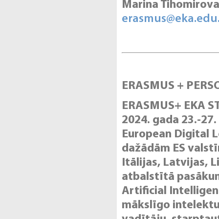
Marina Tihomirov
erasmus@eka.edu.
ERASMUS + PERS
ERASMUS+ EKA STW
2024. gada 23.-27.
European Digital 
dažādām ES valstīm,
Itālijas, Latvijas,
atbalstītā pasāku
Artificial Intellig
mākslīgo intelektu