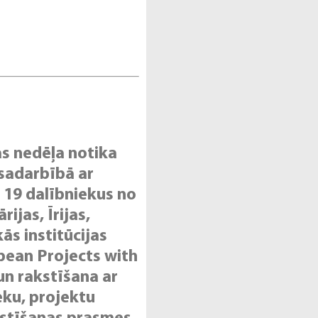
 nedēļa notika
 sadarbībā ar
a 19 dalībniekus no
ijas, Īrijas,
kās institūcijas
pean Projects with
un rakstīšana ar
eku, projektu