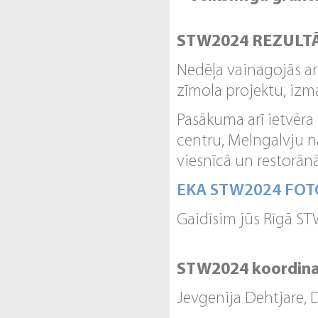
STW2024 REZULTĀ
Nedēļa vainagojās ar
zīmola projektu, izm
Pasākuma arī ietvēra 
centru, Melngalvju 
viesnīcā un restorānā
EKA STW2024 FOT
Gaidīsim jūs Rīgā S
STW2024 koordina
Jevgenija Dehtjare, D