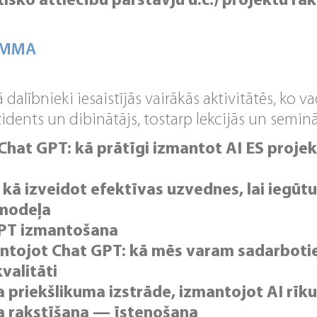
tisko attiecību pārstāvju u.c.) projektu r
AMMA
dalībnieki iesaistījās vairākās aktivitātēs, ko v
idents un dibinātājs, tostarp lekcijās un seminā
 Chat GPT: kā prātīgi izmantot AI ES proje
 kā izveidot efektīvas uzvednes, lai iegūt
 modeļa
GPT izmantošana
ntojot Chat GPT: kā mēs varam sadarboties 
valitāti
 priekšlikuma izstrāde, izmantojot AI rīk
a rakstīšana — īstenošana