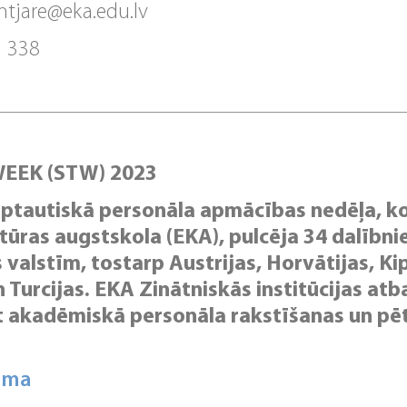
ehtjare@eka.edu.lv
1 338
EEK (STW) 2023
tautiskā personāla apmācības nedēļa, ko
tūras augstskola (EKA), pulcēja 34 dalībn
valstīm, tostarp Austrijas, Horvātijas, Kip
n Turcijas. EKA Zinātniskās institūcijas a
ot akadēmiskā personāla rakstīšanas un pē
mma