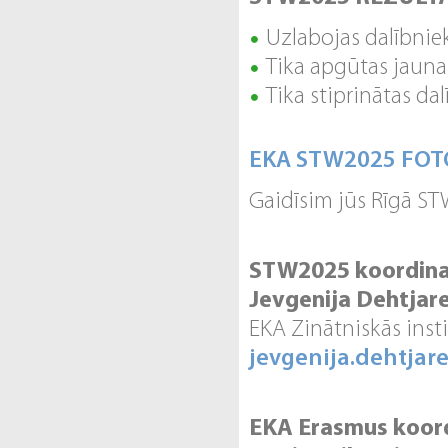
Uzlabojas dalībnie
Tika apgūtas jauna
Tika stiprinātas d
EKA STW2025 FOT
Gaidīsim jūs Rīgā S
STW2025 koordina
Jevgenija Dehtjar
EKA Zinātniskās insti
jevgenija.dehtjar
EKA Erasmus koord