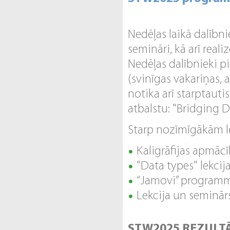
Nedēļas laikā dalībnie
semināri, kā arī real
Nedēļas dalībnieki pi
(svinīgas vakariņas,
notika arī starptaut
atbalstu: "Bridging 
Starp nozīmīgākām l
Kaligrāfijas apmācī
"Data types" lekcija
“Jamovi” programm
Lekcija un seminār
STW2025 REZULTĀ