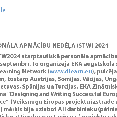
a
lv
ONĀLA APMĀCĪBU NEDĒĻA (STW) 2024
2024 starptautiskā personāla apmācības
 septembrī. To organizēja EKA augstskola
Learning Network (
www.dlearn.eu
), pulcēj
 tostarp Austrijas, Somijas, Vācijas, Ungār
 Lietuvas, Spānijas un Turcijas. EKA Zinātnis
ma “Designing and Writing Successful Euro
ence” (Veiksmīgu Eiropas projektu izstrāde 
) mērķis bija uzlabot AII darbinieku (pētni