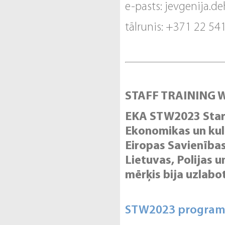
e-pasts: jevgenija.d
tālrunis: +371 22 54
STAFF TRAINING W
EKA STW2023 Starp
Ekonomikas un kul
Eiropas Savienības 
Lietuvas, Polijas u
mērķis bija uzlab
STW2023 progra