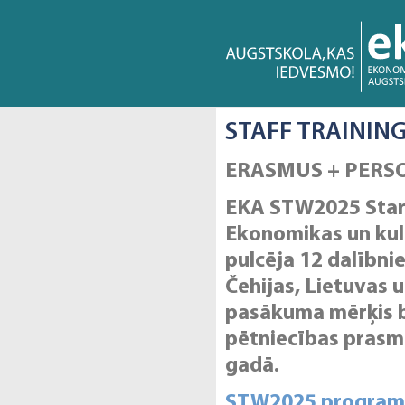
STAFF TRAININ
ERASMUS + PERS
EKA STW2025 Starp
Ekonomikas un kul
pulcēja 12 dalībni
Čehijas, Lietuvas u
pasākuma mērķis b
pētniecības prasme
gadā.
STW2025 progra