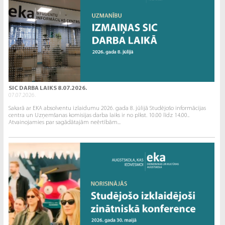
SIC DARBA LAIKS 8.07.2026.
07.07.2026.
Sakarā ar EKA absolventu izlaidumu 2026. gada 8. jūlijā Studējošo informācijas
centra un Uzņemšanas komisijas darba laiks ir no plkst. 10.00 līdz 14.00..
Atvainojamies par sagādātajām neērtībām...