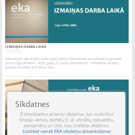
IZMAIŅAS DARBA LAIKĀ
15.06.2026.
Informējam par studiju laika organizāciju Ekonomikas un kultūras augstskolā
pirms Līgo svētkiem:. 2026. gada 22. jūnijs (pirmdiena) – brīvdiena. Studiju
process nenotiek, jo šī diena tiek...
Sīkdatnes
Šī tīmekļvietne izmanto sīkdatnes, kas nodrošina
tīmekļa vietnes darbību (t. sk. drošību, pārvaldību,
pieejamību) un citas Jūsu izvēlētas sīkdatnes.
Uzziniet vairāk EKA sīkdatņu izmantošanas