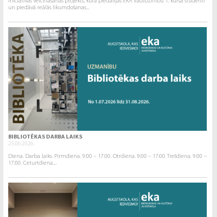
iniciatīvas veicināšanas projekts, kurā piedalījās EKA Vadībzinību 1. kursa studenti
un piedāvā reālās likumdošanas...
BIBLIOTĒKAS DARBA LAIKS
25.06.2026.
Diena. Darba laiks. Pirmdiena. 9:00 – 17:00. Otrdiena. 9:00 – 17:00. Trešdiena. 9:00 –
17:00. Ceturtdiena....