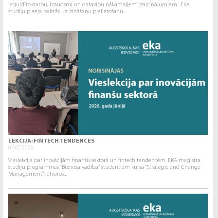
ieguldīto darbu, izaugsmi un gatavību nākamajiem izaicinājumiem.. EKA
studiju pieeja balstās uz zināšanu pielietošanu...
LEKCIJA: FINTECH TENDENCES
07.07.2026.
Vieslekcija par inovācijām finanšu sektorā un fintech tendencēm. EKA maģistra
studiju programmas “Biznesa vadība” studentiem kursa “Strategic and Change
Management” ietvaros...