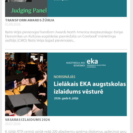
TRANSFORM AWARDS ŽŪRIJA
05.08.2026.
Raitis Velps pievienojas Transform Awards North America starptautiskajai žūrijai.
Ekonomikas un Kultūras augstskolas pasniedzējs un Corebook° mārketinga
vadītājs (CMO) Raitis Velps šogad pievienosies...
VASARAS IZLAIDUMS 2026
29.07.2026.
8. jūlijā ATTA centrā vairāk nekā 200 absolventu saņēma diplomus, apliecinot savu