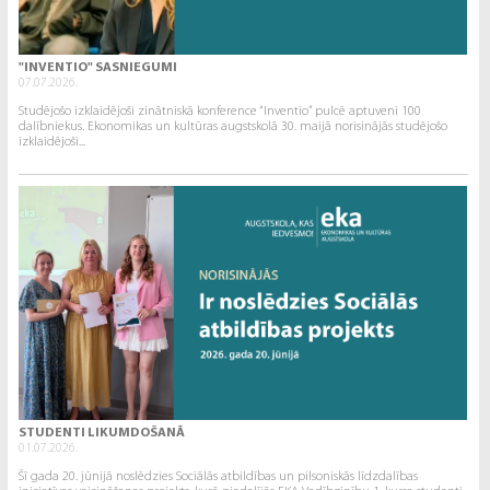
"INVENTIO" SASNIEGUMI
07.07.2026.
Studējošo izklaidējoši zinātniskā konference “Inventio” pulcē aptuveni 100
dalībniekus. Ekonomikas un kultūras augstskolā 30. maijā norisinājās studējošo
izklaidējoši...
STUDENTI LIKUMDOŠANĀ
01.07.2026.
Šī gada 20. jūnijā noslēdzies Sociālās atbildības un pilsoniskās līdzdalības