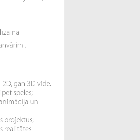
dizainā
anvārim .
n 2D, gan 3D vidē.
ipēt spēles;
, animācija un
s projektus;
s realitātes