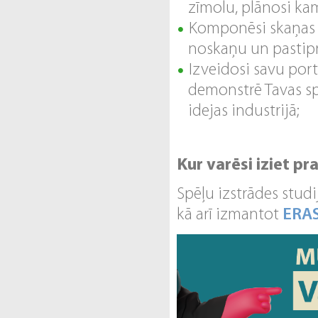
zīmolu, plānosi kam
Komponēsi skaņas e
noskaņu un pastipr
Izveidosi savu port
demonstrē Tavas spē
idejas industrijā;
Kur varēsi iziet pr
Spēļu izstrādes stud
kā arī izmantot
ERA