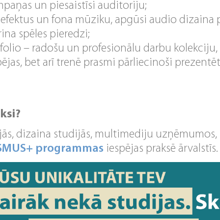
paņas un piesaistīsi auditoriju;
fektus un fona mūziku, apgūsi audio dizaina p
ina spēles pieredzi;
folio – radošu un profesionālu darbu kolekciju, 
jas, bet arī trenē prasmi pārliecinoši prezent
aksi?
ijās, dizaina studijās, multimediju uzņēmumos,
SMUS+ programmas
iespējas praksē ārvalstīs.