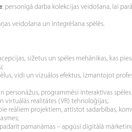
e
: personīgā darba kolekcijas veidošana, lai pa
kaņas veidošana un integrēšana spēlēs.
ncepcijas, sižetus un spēles mehānikas, kas pie
u;
tēlus, vidi un vizuālos efektus, izmantojot pro
n personāžus, programmēsi interaktīvas spēles
 virtuālās realitātes (VR) tehnoloģijas;.
ie reāliem projektiem, attīstot sadarbības, kom
rasmes;
s padarīt pamanāmas – apgūsi digitālā mārketin