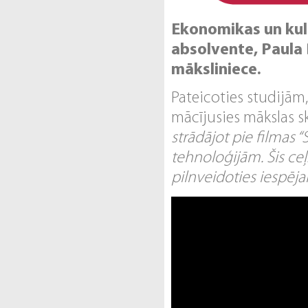
Ekonomikas un kult
absolvente, Paula 
māksliniece.
Pateicoties studijām
mācījusies mākslas sk
strādājot pie filmas 
tehnoloģijām. Šis ceļ
pilnveidoties iespēj