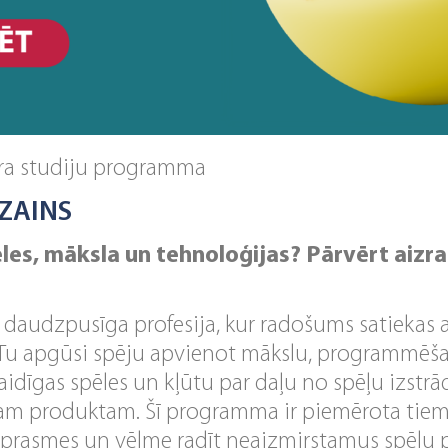
ra studiju programma
ZAINS
pēles, māksla un tehnoloģijas? Pārvērt aizr
r daudzpusīga profesija, kur radošums satiekas 
Tu apgūsi spēju apvienot mākslu, programmēša
spaidīgas spēles un kļūtu par daļu no spēļu izstr
īgam produktam. Šī programma ir piemērota tiem,
 prasmes un vēlme radīt neaizmirstamus spēļu 