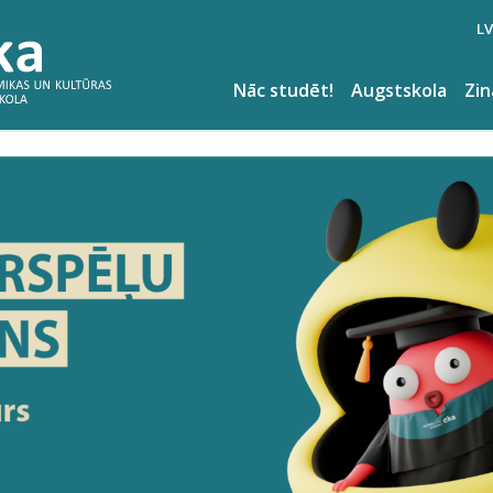
LV
Nāc studēt!
Augstskola
Zi