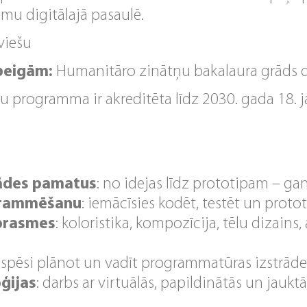
mu digitālajā pasaulē.
viešu
 beigām:
Humanitāro zinātņu bakalaura grāds 
u programma ir akreditēta līdz 2030. gada 18. j
rādes pamatus
: no idejas līdz prototipam – ga
grammēšanu
: iemācīsies kodēt, testēt un protot
 prasmes
: koloristika, kompozīcija, tēlu dizains
: spēsi plānot un vadīt programmatūras izstrāde
ģijas
: darbs ar virtuālās, papildinātās un jauktā