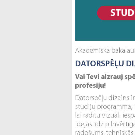
Akadēmiskā bakalau
DATORSPĒĻU DI
Vai Tevi aizrauj s
profesiju!
Datorspēļu dizains i
studiju programmā, 
lai radītu vizuāli ie
idejas līdz pilnvērt
radošums, tehniskās