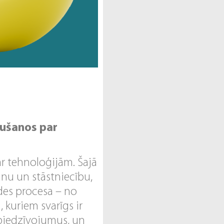
aušanos par
ar tehnoloģijām. Šajā
nu un stāstniecību,
ādes procesa – no
 kuriem svarīgs ir
piedzīvojumus, un