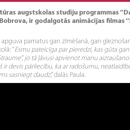
ūras augstskolas studiju programmas ‘’Dat
Bobrova, ir godalgotās animācijas filmas ‘’
, apguva pamatus gan zīmēšanā, gan gleznošanā
olā: "
Esmu pateicīga par pieredzi, kas gūta gan 
“Straume”, jo tā ļāvusi apvienot manu aizraušan
š ir devis pārliecību, ka ar radošumu, neatlaidī
ams sasniegt daudz
,’’ dalās Paula.