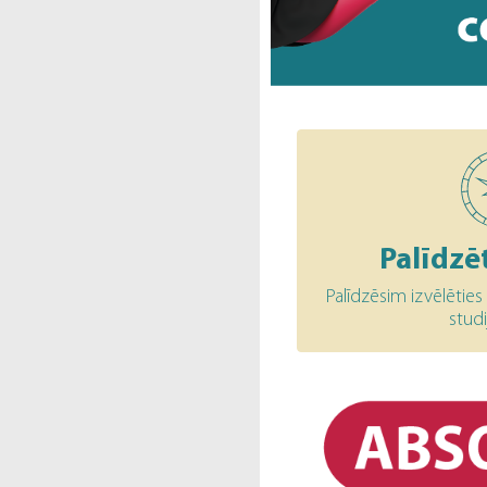
Palīdzēt
Palīdzēsim izvēlētie
stud