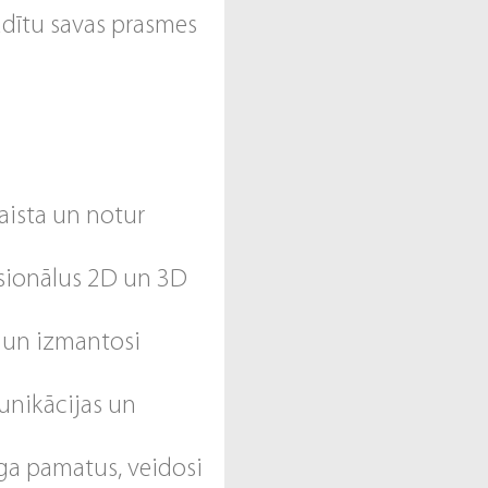
rādītu savas prasmes
saista un notur
fesionālus 2D un 3D
 un izmantosi
unikācijas un
ga pamatus, veidosi