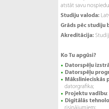
atstāt savu nospiedu
Studiju valoda:
Lat
Grāds pēc studiju
Akreditācija:
Studij
Ko Tu apgūsi?
Datorspēļu izst
Datorspēļu pro
Mākslinieciskās
datorgrafika;
Projektu vadību
Digitālās tehnolo
risinājumiem;