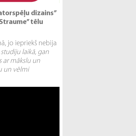
orspēļu dizains’’
Straume’’ tēlu
, jo iepriekš nebija
studiju laikā, gan
os ar mākslu un
bu un vēlmi