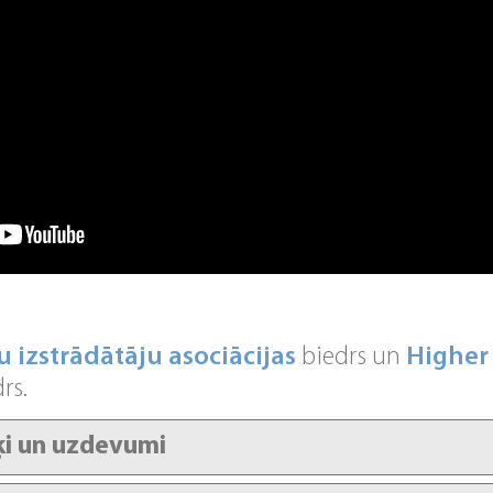
u izstrādātāju asociācijas
biedrs un
Higher
rs.
i un uzdevumi