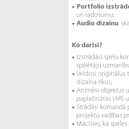
Portfolio izstrād
un radošumu;
Audio dizainu
: s
Ko darīsi?
Izstrādāsi spēļu ko
spēlētāju uzmanīb
Veidosi oriģinālus 
dizaina rīkus;
Animēsi objektus u
paplašinātās (AR) un
Strādāsi komandā p
projektu vadības p
Mācīsies, kā spēle