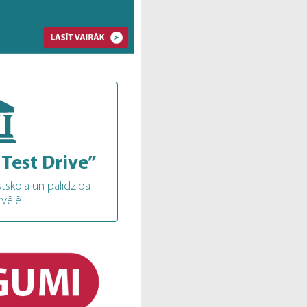
Test Drive”
stskolā un palīdzība
zvēlē