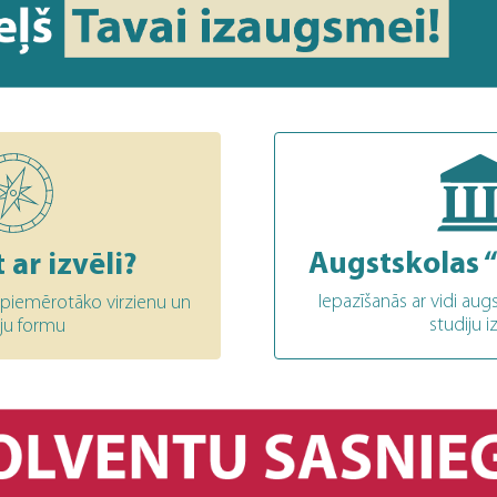
Augstskolas “
 ar izvēli?
Iepazīšanās ar vidi aug
s piemērotāko virzienu un
studiju i
iju formu