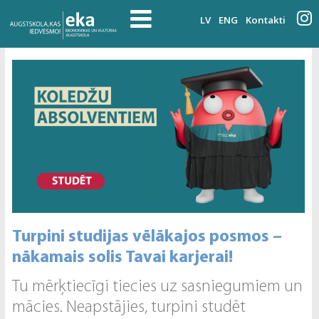
LV
ENG
Kontakti
Turpini studijas vēlākajos posmos –
nākamais solis Tavai karjerai!
Tu mērķtiecīgi tiecies uz sasniegumiem un
mācies. Neapstājies, turpini studēt