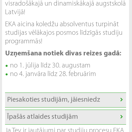
visradošākajā un dinamiskākajā augstskolā
Latvijā!
EKA aicina koledžu absolventus turpināt
studijas vēlākajos posmos līdzīgās studiju
programmās!
Uzņemšana notiek divas reizes gadā:
no 1. jūlija līdz 30. augustam
no 4. janvāra līdz 28. februārim
Piesakoties studijām, jāiesniedz
Īpašās atlaides studijām
Ja Tev ir jautājumi par studiju procesu EKA