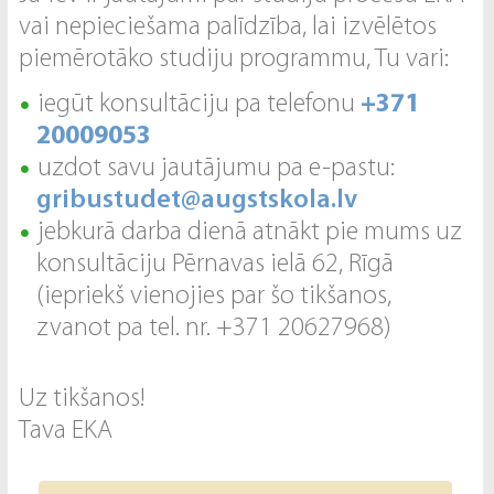
vai nepieciešama palīdzība, lai izvēlētos
piemērotāko studiju programmu, Tu vari:
iegūt konsultāciju pa telefonu
+371
2
0009053
uzdot savu jautājumu pa e-pastu:
gribustudet@augstskola.lv
jebkurā darba dienā atnākt pie mums uz
konsultāciju Pērnavas ielā 62, Rīgā
(iepriekš vienojies par šo tikšanos,
zvanot pa tel. nr. +371 20627968)
Uz tikšanos!
Tava EKA