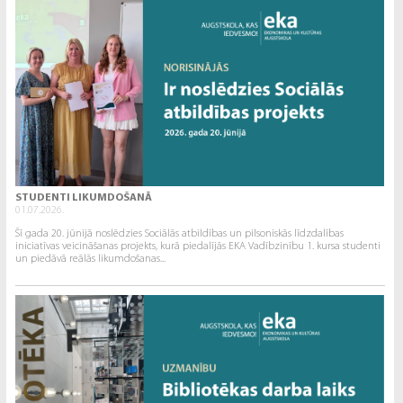
STUDENTI LIKUMDOŠANĀ
01.07.2026.
Šī gada 20. jūnijā noslēdzies Sociālās atbildības un pilsoniskās līdzdalības
iniciatīvas veicināšanas projekts, kurā piedalījās EKA Vadībzinību 1. kursa studenti
un piedāvā reālās likumdošanas...