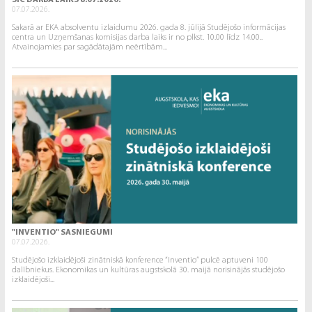
07.07.2026.
Sakarā ar EKA absolventu izlaidumu 2026. gada 8. jūlijā Studējošo informācijas
centra un Uzņemšanas komisijas darba laiks ir no plkst. 10.00 līdz 14.00..
Atvainojamies par sagādātajām neērtībām...
"INVENTIO" SASNIEGUMI
07.07.2026.
Studējošo izklaidējoši zinātniskā konference “Inventio” pulcē aptuveni 100
dalībniekus. Ekonomikas un kultūras augstskolā 30. maijā norisinājās studējošo
izklaidējoši...