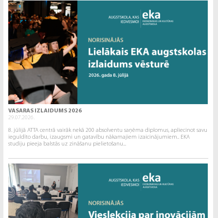
VASARAS IZLAIDUMS 2026
29.07.2026.
8. jūlijā ATTA centrā vairāk nekā 200 absolventu saņēma diplomus, apliecinot savu
ieguldīto darbu, izaugsmi un gatavību nākamajiem izaicinājumiem.. EKA
studiju pieeja balstās uz zināšanu pielietošanu...