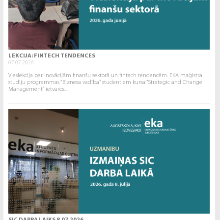
LEKCIJA: FINTECH TENDENCES
07.07.2026.
Vieslekcija par inovācijām finanšu sektorā un fintech tendencēm. EKA maģistra
studiju programmas “Biznesa vadība” studentiem kursa “Strategic and Change
Management” ietvaros...
SIC DARBA LAIKS 8.07.2026.