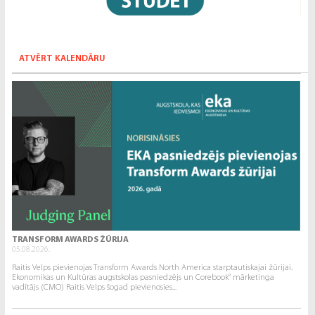
ATVĒRT KALENDĀRU
TRANSFORM AWARDS ŽŪRIJA
05.08.2026.
Raitis Velps pievienojas Transform Awards North America starptautiskajai žūrijai.
Ekonomikas un Kultūras augstskolas pasniedzējs un Corebook° mārketinga
vadītājs (CMO) Raitis Velps šogad pievienosies...