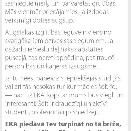
sasniegtie mērķi un pārvarētās grūtības.
Mēs vienmēr priecājamies, ja izdodas
veiksmīgi doties augšup.
Augstākās izglītības ieguve ir viens no
svarīgākajiem dzīves sasniegumiem. Ja
dažādu iemeslu dēļ nākas apstāties
pusceļā, tas nereti apbēdina, pat traucē
personības un karjeras izaugsmei.
Ja Tu neesi pabeidzis iepriekšējās studijas,
vai arī tās nesokas tur, kur mācies šobrīd,
— nāc uz EKA, kopā ar mums būs viegli un
interesanti! Šeit ir draudzīgi un aktīvi
studenti, profesionāli pasniedzēji.
EKA piedāvā Tev turpināt no tā brīža,