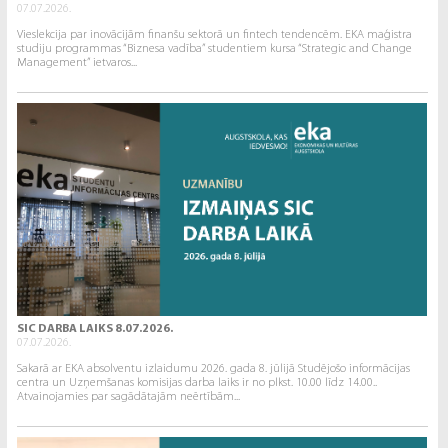
07.07.2026.
Vieslekcija par inovācijām finanšu sektorā un fintech tendencēm. EKA maģistra
studiju programmas “Biznesa vadība” studentiem kursa “Strategic and Change
Management” ietvaros...
SIC DARBA LAIKS 8.07.2026.
07.07.2026.
Sakarā ar EKA absolventu izlaidumu 2026. gada 8. jūlijā Studējošo informācijas
centra un Uzņemšanas komisijas darba laiks ir no plkst. 10.00 līdz 14.00..
Atvainojamies par sagādātajām neērtībām...