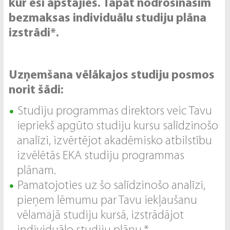
kur esi apstājies. Tāpat nodrošināsim
bezmaksas individuālu studiju plāna
izstrādi*.
Uzņemšana vēlākajos studiju posmos
norit šādi:
Studiju programmas direktors veic Tavu
iepriekš apgūto studiju kursu salīdzinošo
analīzi, izvērtējot akadēmisko atbilstību
izvēlētās EKA studiju programmas
plānam.
Pamatojoties uz šo salīdzinošo analīzi,
pieņem lēmumu par Tavu iekļaušanu
vēlamajā studiju kursā, izstrādājot