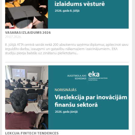
VASARAS IZLAIDUMS 2026
29.07.2026.
8. jūlijā ATTA centrā vairāk nekā 200 absolventu saņēma diplomus, apliecinot savu
ieguldīto darbu, izaugsmi un gatavību nākamajiem izaicinājumiem.. EKA
studiju pieeja balstās uz zināšanu pielietošanu...
LEKCIJA: FINTECH TENDENCES