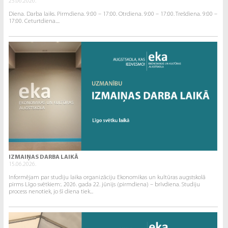
25.06.2026.
Diena. Darba laiks. Pirmdiena. 9:00 – 17:00. Otrdiena. 9:00 – 17:00. Trešdiena. 9:00 –
17:00. Ceturtdiena....
IZMAIŅAS DARBA LAIKĀ
15.06.2026.
Informējam par studiju laika organizāciju Ekonomikas un kultūras augstskolā
pirms Līgo svētkiem:. 2026. gada 22. jūnijs (pirmdiena) – brīvdiena. Studiju
process nenotiek, jo šī diena tiek...