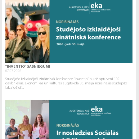
"INVENTIO" SASNIEGUMI
07.07.2026.
Studējošo izklaidējoši zinātniskā konference “Inventio” pulcē aptuveni 100
dalībniekus. Ekonomikas un kultūras augstskolā 30. maijā norisinājās studējošo
izklaidējoši...