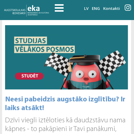
LV
ENG
Kontakti
Neesi pabeidzis augstāko izglītību? Ir
laiks atsākt!
Dzīvi viegli iztēloties kā daudzstāvu nama
kāpnes - to pakāpieni ir Tavi panākumi,