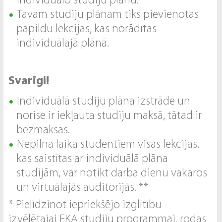
individuālo studiju plānu.*
Tavam studiju plānam tiks pievienotas
papildu lekcijas, kas norādītas
individuālajā plānā.
Svarīgi!
Individuālā studiju plāna izstrāde un
norise ir iekļauta studiju maksā, tātad ir
bezmaksas.
Nepilna laika studentiem visas lekcijas,
kas saistītas ar individuālā plāna
studijām, var notikt darba dienu vakaros
un virtuālajās auditorijās. **
* Pielīdzinot iepriekšējo izglītību
izvēlētajai EKA studiju programmai, rodas