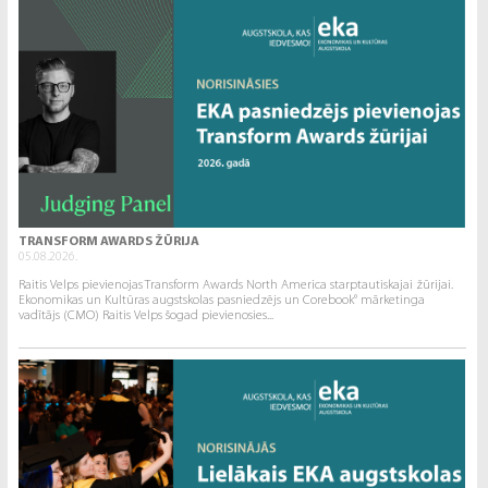
TRANSFORM AWARDS ŽŪRIJA
05.08.2026.
Raitis Velps pievienojas Transform Awards North America starptautiskajai žūrijai.
Ekonomikas un Kultūras augstskolas pasniedzējs un Corebook° mārketinga
vadītājs (CMO) Raitis Velps šogad pievienosies...