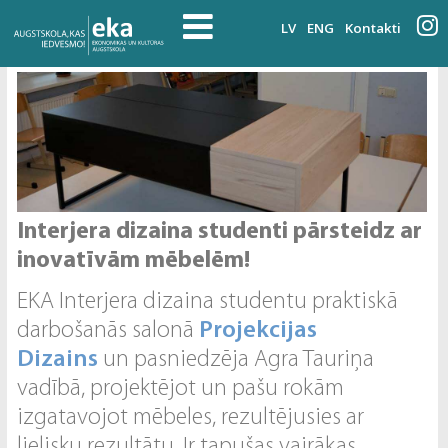
LV
ENG
Kontakti
Interjera dizaina studenti pārsteidz ar
inovatīvām mēbelēm!
EKA Interjera dizaina studentu praktiskā
darbošanās salonā
Projekcijas
Dizains
un pasniedzēja Agra Tauriņa
vadībā, projektējot un pašu rokām
izgatavojot mēbeles, rezultējusies ar
lielisku rezultātu. Ir tapušas vairākas