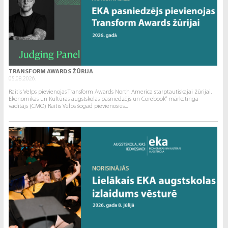
TRANSFORM AWARDS ŽŪRIJA
05.08.2026.
Raitis Velps pievienojas Transform Awards North America starptautiskajai žūrijai.
Ekonomikas un Kultūras augstskolas pasniedzējs un Corebook° mārketinga
vadītājs (CMO) Raitis Velps šogad pievienosies...