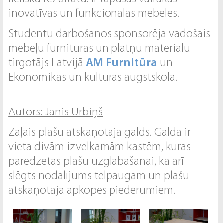
inovatīvas un funkcionālas mēbeles.
Studentu darbošanos sponsorēja vadošais
mēbeļu furnitūras un plātņu materiālu
tirgotājs Latvijā
AM Furnitūra
un
Ekonomikas un kultūras augstskola.
Autors: Jānis Urbiņš
Zaļais plašu atskaņotāja galds. Galdā ir
vieta divām izvelkamām kastēm, kuras
paredzetas plašu uzglabāšanai, kā arī
slēgts nodalījums telpaugam un plašu
atskaņotāja apkopes piederumiem.