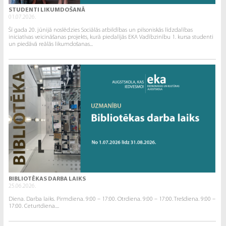
STUDENTI LIKUMDOŠANĀ
01.07.2026.
Šī gada 20. jūnijā noslēdzies Sociālās atbildības un pilsoniskās līdzdalības
iniciatīvas veicināšanas projekts, kurā piedalījās EKA Vadībzinību 1. kursa studenti
un piedāvā reālās likumdošanas...
BIBLIOTĒKAS DARBA LAIKS
25.06.2026.
Diena. Darba laiks. Pirmdiena. 9:00 – 17:00. Otrdiena. 9:00 – 17:00. Trešdiena. 9:00 –
17:00. Ceturtdiena....