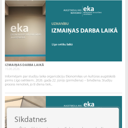
IZMAIŅAS DARBA LAIKĀ
15.06.2026.
Informējam par studiju laika organizāciju Ekonomikas un kultūras augstskolā
pirms Līgo svētkiem:. 2026. gada 22. jūnijs (pirmdiena) – brīvdiena. Studiju
process nenotiek, jo šī diena tiek...
Sīkdatnes