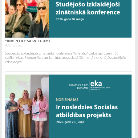
"INVENTIO" SASNIEGUMI
07.07.2026.
Studējošo izklaidējoši zinātniskā konference “Inventio” pulcē aptuveni 100
dalībniekus. Ekonomikas un kultūras augstskolā 30. maijā norisinājās studējošo
izklaidējoši...