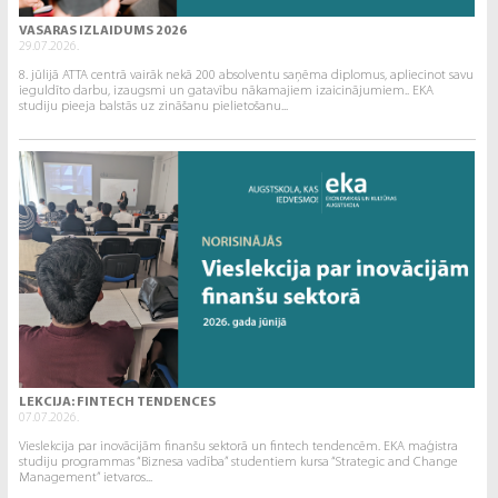
VASARAS IZLAIDUMS 2026
29.07.2026.
8. jūlijā ATTA centrā vairāk nekā 200 absolventu saņēma diplomus, apliecinot savu
ieguldīto darbu, izaugsmi un gatavību nākamajiem izaicinājumiem.. EKA
studiju pieeja balstās uz zināšanu pielietošanu...
LEKCIJA: FINTECH TENDENCES
07.07.2026.
Vieslekcija par inovācijām finanšu sektorā un fintech tendencēm. EKA maģistra
studiju programmas “Biznesa vadība” studentiem kursa “Strategic and Change
Management” ietvaros...