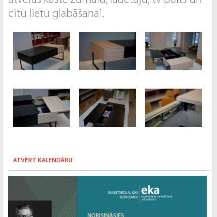
atveras kaste žurnālu, lādētāju, tv pults un
citu lietu glabāšanai.
ATVĒRT KALENDĀRU