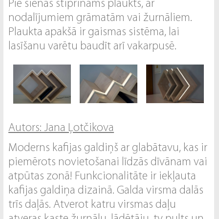
Pie sienas stiprināms plaukts, ar
nodalījumiem grāmatām vai žurnāliem.
Plaukta apakšā ir gaismas sistēma, lai
lasīšanu varētu baudīt arī vakarpusē.
Autors: Jana Ļotčikova
Moderns kafijas galdiņš ar glabātavu, kas ir
piemērots novietošanai līdzās dīvānam vai
atpūtas zonā! Funkcionalitāte ir iekļauta
kafijas galdiņa dizainā. Galda virsma dalās
trīs daļās. Atverot katru virsmas daļu