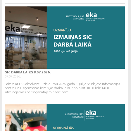
SIC DARBA LAIKS 8.07.2026.
07.07.2026.
Sakarā ar EKA absolventu izlaidumu 2026. gada 8. jūlijā Studējošo informācijas
centra un Uzņemšanas komisijas darba laiks ir no plkst. 10.00 līdz 14.00..
Atvainojamies par sagādātajām neērtībām...