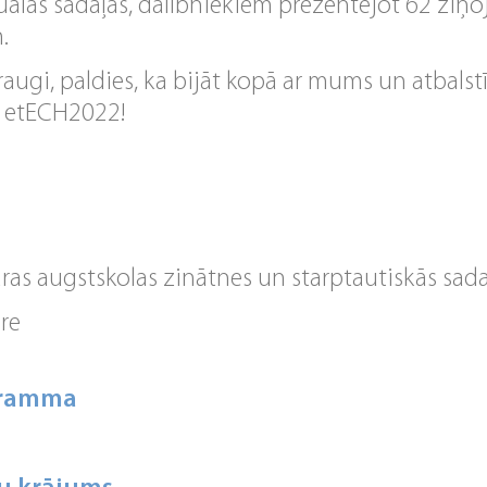
tuālās sadaļās, dalībniekiem prezentējot 62 ziņ
.
raugi, paldies, ka bijāt kopā ar mums un atbals
ē etECH2022!
as augstskolas zinātnes un starptautiskās sada
re
gramma