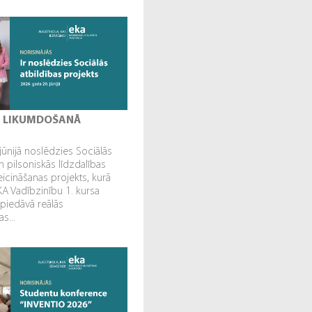
I LIKUMDOŠANĀ
jūnijā noslēdzies Sociālās
n pilsoniskās līdzdalības
veicināšanas projekts, kurā
EKA Vadībzinību 1. kursa
 piedāvā reālās
s...