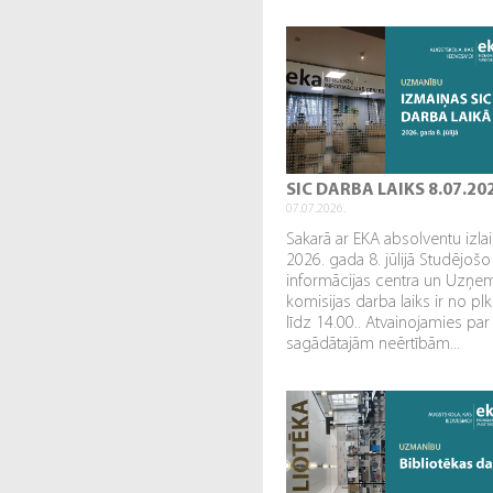
SIC DARBA LAIKS 8.07.20
07.07.2026.
Sakarā ar EKA absolventu izl
2026. gada 8. jūlijā Studējošo
informācijas centra un Uzņe
komisijas darba laiks ir no plk
līdz 14.00.. Atvainojamies par
sagādātajām neērtībām...