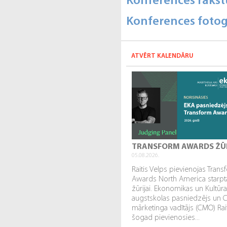
Konferences rakst
Konferences fotog
ATVĒRT KALENDĀRU
TRANSFORM AWARDS ŽŪ
05.08.2026.
Raitis Velps pievienojas Tran
Awards North America starpta
žūrijai. Ekonomikas un Kultūr
augstskolas pasniedzējs un 
mārketinga vadītājs (CMO) Rai
šogad pievienosies...