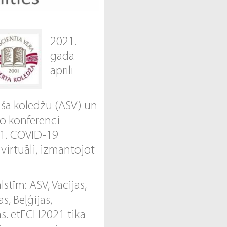
2021.
gada
aprīlī
lša koledžu (ASV) un
ko konferenci
21. COVID-19
virtuāli, izmantojot
stīm: ASV, Vācijas,
as, Beļģijas,
jas. etECH2021 tika