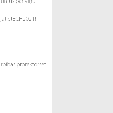
ojumus par viņu
tījāt etECH2021!
rbības prorektorset