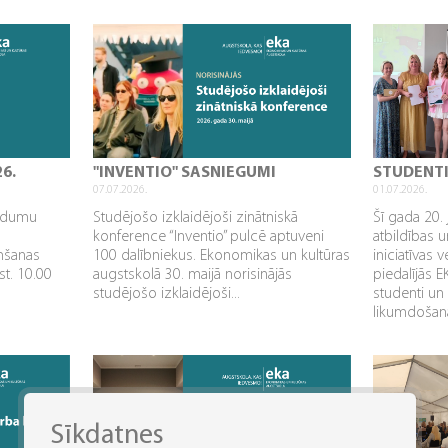
26.
"INVENTIO" SASNIEGUMI
STUDENT
07.07.2026.
01.07.2026.
aidumu
Studējošo izklaidējoši zinātniskā
Šī gada 20. 
konference “Inventio” pulcē aptuveni
atbildības u
mšanas
100 dalībniekus. Ekonomikas un kultūras
iniciatīvas 
st. 10.00
augstskolā 30. maijā norisinājās
piedalījās 
studējošo izklaidējoši...
studenti un
likumdošana
Sīkdatnes