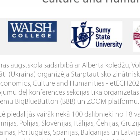
as augstskola sadarbībā ar Alberta koledžu, Vo
āti (Ukraina) organizēja Starptautisko zinātnis
Economics, Culture and Humanities - etECH20
umu dēļ konferences sekcijas tika organizētas 
tēmu BigBlueButton (BBB) ​​un ZOOM platformu.
 piedalījās vairāk nekā 100 dalībnieki no 18 val
mijas, Polijas, Slovēnijas, Itālijas, Čehijas, Gruzij
krainas, Portugāles, Spānijas, Bulgārijas un Latvi