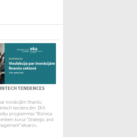
 FINTECH TENDENCES
par inovācijām finanšu
fintech tendencēm. EKA
tudiju programmas “Biznesa
dentiem kursa “Strategic and
gement” ietvaros...