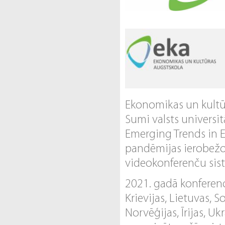
Ekonomikas un kultūr
Sumi valsts universit
Emerging Trends in 
pandēmijas ierobežoj
videokonferenču sis
2021. gadā konferencē
Krievijas, Lietuvas, So
Norvēģijas, Īrijas, U