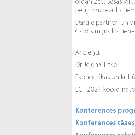
organizēts sešās vir
pētījumu rezultātiem
Dārgie partneri un d
Gaidīsim jūs klātien
Ar cieņu,
Dr Jeļena Titko
Ekonomikas un kultūr
ECH2021 koordinato
Konferences pro
Konferences tēzes