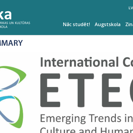
LV
Nāc studēt!
Augstskola
Zi
MMARY