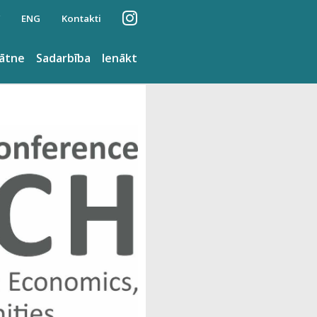
ENG
Kontakti
nātne
Sadarbība
Ienākt