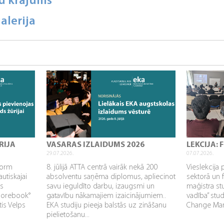
u krājums
alerija
RIJA
VASARAS IZLAIDUMS 2026
LEKCIJA:
29.07.2026.
07.07.2026.
sform
8. jūlijā ATTA centrā vairāk nekā 200
Vieslekcija 
utiskajai
absolventu saņēma diplomus, apliecinot
sektorā un 
as
savu ieguldīto darbu, izaugsmi un
maģistra s
Corebook°
gatavību nākamajiem izaicinājumiem..
vadība” stu
tis Velps
EKA studiju pieeja balstās uz zināšanu
Change Mana
pielietošanu...