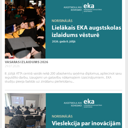
VASARAS IZLAIDUMS 2026
29.07.2026.
8. jūlijā ATTA centrā vairāk nekā 200 absolventu saņēma diplomus, apliecinot savu
ieguldīto darbu, izaugsmi un gatavību nākamajiem izaicinājumiem.. EKA
studiju pieeja balstās uz zināšanu pielietošanu...