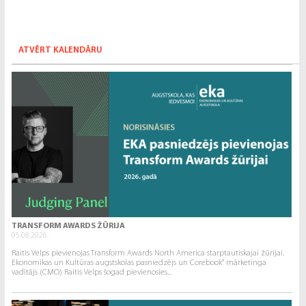
ATVĒRT KALENDĀRU
TRANSFORM AWARDS ŽŪRIJA
05.08.2026.
Raitis Velps pievienojas Transform Awards North America starptautiskajai žūrijai.
Ekonomikas un Kultūras augstskolas pasniedzējs un Corebook° mārketinga
vadītājs (CMO) Raitis Velps šogad pievienosies...