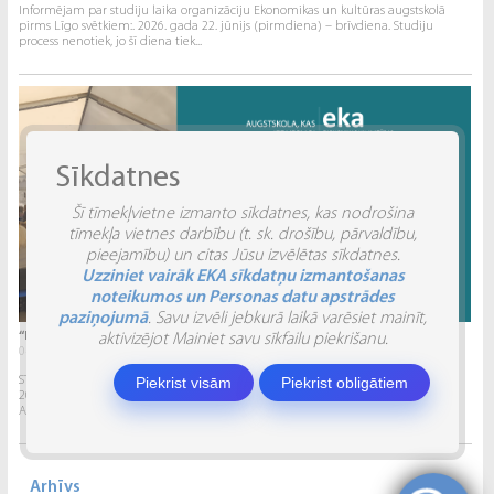
Informējam par studiju laika organizāciju Ekonomikas un kultūras augstskolā
pirms Līgo svētkiem:. 2026. gada 22. jūnijs (pirmdiena) – brīvdiena. Studiju
process nenotiek, jo šī diena tiek...
Sīkdatnes
Šī tīmekļvietne izmanto sīkdatnes, kas nodrošina
tīmekļa vietnes darbību (t. sk. drošību, pārvaldību,
pieejamību) un citas Jūsu izvēlētas sīkdatnes.
Uzziniet vairāk EKA sīkdatņu izmantošanas
noteikumos un Personas datu apstrādes
paziņojumā
. Savu izvēli jebkurā laikā varēsiet mainīt,
“INVENTIO 2026” ATSKATS
aktivizējot Mainiet savu sīkfailu piekrišanu.
04.06.2026.
Piekrist visām
Piekrist obligātiem
STUDĒJOŠO STARPTAUTISKĀ ZINĀTNISKI PRAKTISKĀ KONFERENCE “INVENTIO 2026”.
2026. gada 29. un 30. maijā Ekonomikas un kultūras augstskola sadarbībā ar
Alberta Koledžu organizēja Studējošo...
Arhīvs