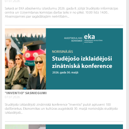
07.07.2026.
Sakarā ar EKA absolventu izlaidumu 2026. gada 8. jūlijā Studējošo informācijas
centra un Uzņemšanas komisijas darba laiks ir no plkst. 10.00 līdz 14.00..
Atvainojamies par sagādātajām neērtībām...
"INVENTIO" SASNIEGUMI
07.07.2026.
Studējošo izklaidējoši zinātniskā konference “Inventio” pulcē aptuveni 100
dalībniekus. Ekonomikas un kultūras augstskolā 30. maijā norisinājās studējošo
izklaidējoši...