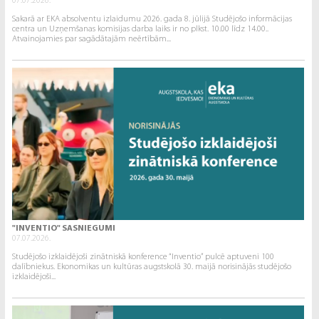
07.07.2026.
Sakarā ar EKA absolventu izlaidumu 2026. gada 8. jūlijā Studējošo informācijas
centra un Uzņemšanas komisijas darba laiks ir no plkst. 10.00 līdz 14.00..
Atvainojamies par sagādātajām neērtībām...
"INVENTIO" SASNIEGUMI
07.07.2026.
Studējošo izklaidējoši zinātniskā konference “Inventio” pulcē aptuveni 100
dalībniekus. Ekonomikas un kultūras augstskolā 30. maijā norisinājās studējošo
izklaidējoši...