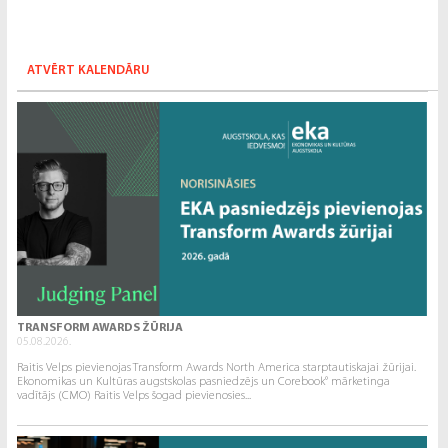
ATVĒRT KALENDĀRU
TRANSFORM AWARDS ŽŪRIJA
05.08.2026.
Raitis Velps pievienojas Transform Awards North America starptautiskajai žūrijai.
Ekonomikas un Kultūras augstskolas pasniedzējs un Corebook° mārketinga
vadītājs (CMO) Raitis Velps šogad pievienosies...