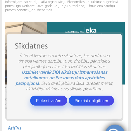
Informējam par studiju laika organizāciju Ekonomikas un kultūras augstskolā
pirms Līgo svētkiem:. 2026. gada 22. jūnijs (pirmdiena) – brīvdiena. Studiju
process nenotiek, jo šī diena tiek...
Sīkdatnes
Šī tīmekļvietne izmanto sīkdatnes, kas nodrošina
tīmekļa vietnes darbību (t. sk. drošību, pārvaldību,
pieejamību) un citas Jūsu izvēlētas sīkdatnes.
Uzziniet vairāk EKA sīkdatņu izmantošanas
noteikumos un Personas datu apstrādes
paziņojumā
. Savu izvēli jebkurā laikā varēsiet mainīt,
“INVENTIO 2026” ATSKATS
aktivizējot Mainiet savu sīkfailu piekrišanu.
04.06.2026.
Piekrist visām
Piekrist obligātiem
STUDĒJOŠO STARPTAUTISKĀ ZINĀTNISKI PRAKTISKĀ KONFERENCE “INVENTIO 2026”.
2026. gada 29. un 30. maijā Ekonomikas un kultūras augstskola sadarbībā ar
Alberta Koledžu organizēja Studējošo...
Arhīvs