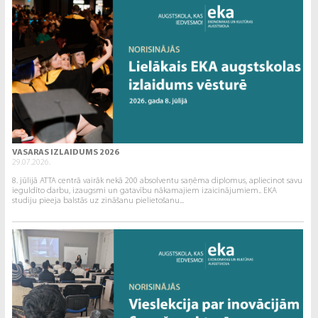
VASARAS IZLAIDUMS 2026
29.07.2026.
8. jūlijā ATTA centrā vairāk nekā 200 absolventu saņēma diplomus, apliecinot savu
ieguldīto darbu, izaugsmi un gatavību nākamajiem izaicinājumiem.. EKA
studiju pieeja balstās uz zināšanu pielietošanu...