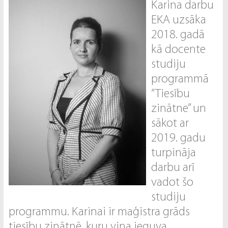
Karina darbu
EKA uzsāka
2018. gadā
kā docente
studiju
programmā
“Tiesību
zinātne” un
sākot ar
2019. gadu
turpināja
darbu arī
vadot šo
studiju
programmu. Karinai ir maģistra grāds
tiesību zinātnē, kuru viņa ieguva