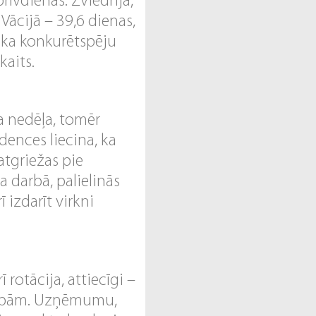
rīvdienas. Zviedrijā,
Vācijā – 39,6 dienas,
t, ka konkurētspēju
kaits.
a nedēļa, tomēr
dences liecina, ka
atgriežas pie
 darbā, palielinās
ī izdarīt virkni
 rotācija, attiecīgi –
cībām. Uzņēmumu,