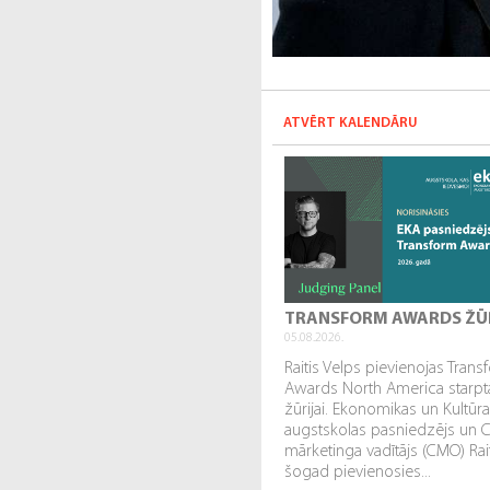
ATVĒRT KALENDĀRU
TRANSFORM AWARDS ŽŪ
05.08.2026.
Raitis Velps pievienojas Tran
Awards North America starpta
žūrijai. Ekonomikas un Kultūr
augstskolas pasniedzējs un 
mārketinga vadītājs (CMO) Rai
šogad pievienosies...