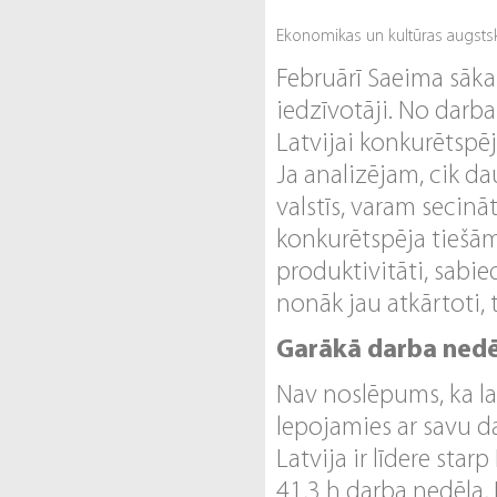
Ekonomikas un kultūras augstsk
Februārī Saeima sāka 
iedzīvotāji. No darba
Latvijai konkurētspēj
Ja analizējam, cik d
valstīs, varam secināt
konkurētspēja tiešām
produktivitāti, sabie
nonāk jau atkārtoti, t
Garākā darba nedē
Nav noslēpums, ka lat
lepojamies ar savu da
Latvija ir līdere sta
41,3 h darba nedēļa, Li