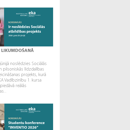
I LIKUMDOŠANĀ
jūnijā noslēdzies Sociālās
n pilsoniskās līdzdalības
veicināšanas projekts, kurā
EKA Vadībzinību 1. kursa
 piedāvā reālās
s...