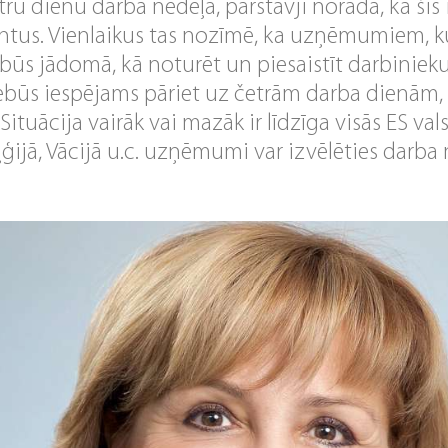
tru dienu darba nedēļa, pārstāvji norāda, ka šis i
lantus. Vienlaikus tas nozīmē, ka uzņēmumiem, k
 būs jādomā, kā noturēt un piesaistīt darbiniek
ebūs iespējams pāriet uz četrām darba dienām, a
Situācija vairāk vai mazāk ir līdzīga visās ES val
eļģijā, Vācijā u.c. uzņēmumi var izvēlēties darb