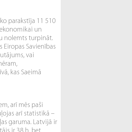
 ko parakstīja 11 510
ts ekonomikai un
ju nolemts turpināt.
s Eiropas Savienības
jautājums, vai
emēram,
tīvā, kas Saeimā
em, arī mēs paši
jas arī statistikā –
ļas garuma. Latvijā ir
tājs ir 38 h, bet