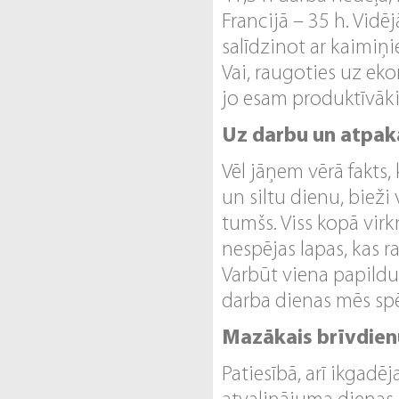
Francijā – 35 h. Vidē
salīdzinot ar kaimiņ
Vai, raugoties uz ek
jo esam produktīvāk
Uz darbu un atpak
Vēl jāņem vērā fakts
un siltu dienu, bieži
tumšs. Viss kopā vir
nespējas lapas, kas
Varbūt viena papildu
darba dienas mēs spē
Mazākais brīvdien
Patiesībā, arī ikgadēj