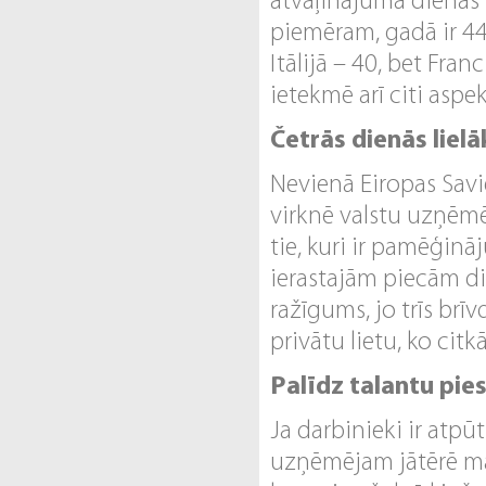
atvaļinājuma dienas u
piemēram, gadā ir 44 
Itālijā – 40, bet Fran
ietekmē arī citi aspe
Četrās dienās liel
Nevienā Eiropas Savi
virknē valstu uzņēmēj
tie, kuri ir pamēģinā
ierastajām piecām di
ražīgums, jo trīs brīv
privātu lietu, ko citk
Palīdz talantu pie
Ja darbinieki ir atpūt
uzņēmējam jātērē ma