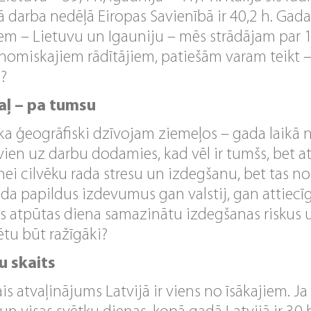
jā darba nedēļā Eiropas Savienībā ir 40,2 h. Gad
iem – Lietuvu un Igauniju – mēs strādājam par 
onomiskajiem rādītājiem, patiešām varam teikt – 
i?
aļ – pa tumsu
, ka ģeogrāfiski dzīvojam ziemeļos – gada laikā
 vien uz darbu dodamies, kad vēl ir tumšs, bet at
knei cilvēku rada stresu un izdegšanu, bet tas n
 rada papildus izdevumus gan valstij, gan atti
s atpūtas diena samazinātu izdegšanas riskus u
tu būt ražīgāki?
u skaits
ais atvaļinājums Latvijā ir viens no īsākajiem. Ja