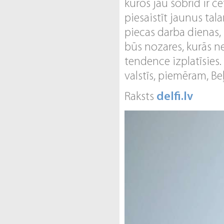
kuros jau šobrīd ir če
piesaistīt jaunus ta
piecas darba dienas,
būs nozares, kurās n
tendence izplatīsies. 
valstīs, piemēram, B
Raksts
delfi.lv