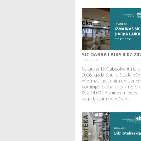
SIC DARBA LAIKS 8.07.20
07.07.2026.
Sakarā ar EKA absolventu izl
2026. gada 8. jūlijā Studējošo
informācijas centra un Uzņe
komisijas darba laiks ir no plk
līdz 14.00.. Atvainojamies par
sagādātajām neērtībām...