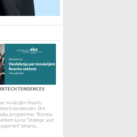
 FINTECH TENDENCES
par inovācijām finanšu
fintech tendencēm. EKA
tudiju programmas “Biznesa
dentiem kursa “Strategic and
gement” ietvaros...