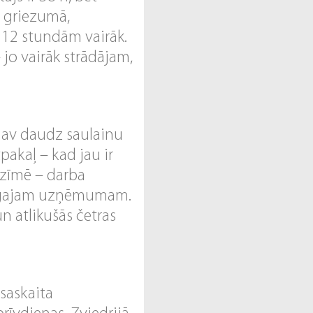
a griezumā,
112 stundām vairāk.
jo vairāk strādājam,
 nav daudz saulainu
pakaļ – kad jau ir
ozīmē – darba
ecīgajam uzņēmumam.
n atlikušās četras
 saskaita