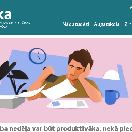
LV
Nāc studēt!
Augstskola
Zi
rba nedēļa var būt produktīvāka, nekā pie