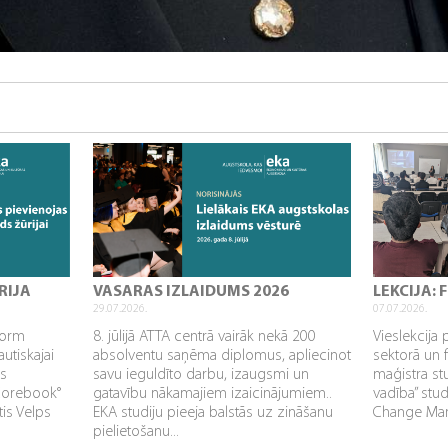
RIJA
VASARAS IZLAIDUMS 2026
LEKCIJA:
29.07.2026.
07.07.2026.
sform
8. jūlijā ATTA centrā vairāk nekā 200
Vieslekcija 
utiskajai
absolventu saņēma diplomus, apliecinot
sektorā un 
as
savu ieguldīto darbu, izaugsmi un
maģistra s
Corebook°
gatavību nākamajiem izaicinājumiem..
vadība” stu
tis Velps
EKA studiju pieeja balstās uz zināšanu
Change Mana
pielietošanu...