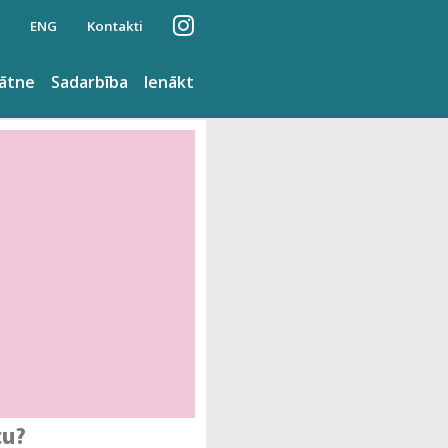
ENG
Kontakti
nātne
Sadarbība
Ienākt
cu?