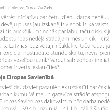
olas profesore, Dr.oec. Vita Zariņa
vērtēt iniciatīvu par četru dienu darba nedēļu,
 devēju puses jau izskanējis viedoklis, ka vals
ai šis priekšlikums nenāk par labu, taču diskusi
audz stundas nedēļā strādājam mēs un cik – citā
, ka Latvijas iedzīvotāji ir čaklākie, taču rodas 
 korelē ar nostrādāto stundu skaitu, nevis, pi
drības veselību u.tml.? Varbūt sabiedrības inicia
omēr ir vērts ieklausīties?
ļa Eiropas Savienībā
vieši daudzviet pasaulē tiek uzskatīti par čakli
rba tikumu. Vēlme un gatavība strādāt atspoguļo
rp Eiropas Savienības dalībvalstīm pēc darba nedē
etuvā – 39,4 h, Igaunijā – 41,1 h. Itālijā šis rādī