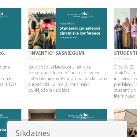
26.
"INVENTIO" SASNIEGUMI
STUDENT
07.07.2026.
01.07.2026.
aidumu
Studējošo izklaidējoši zinātniskā
Šī gada 20. 
konference “Inventio” pulcē aptuveni
atbildības u
mšanas
100 dalībniekus. Ekonomikas un kultūras
iniciatīvas 
st. 10.00
augstskolā 30. maijā norisinājās
piedalījās 
studējošo izklaidējoši...
studenti un
likumdošana
Sīkdatnes