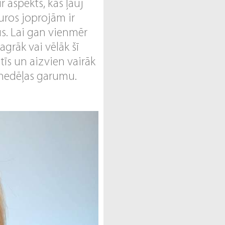
r aspekts, kas ļauj
uros joprojām ir
us. Lai gan vienmēr
grāk vai vēlāk šī
stīs un aizvien vairāk
a nedēļas garumu.