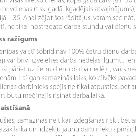
n visas svētku dienas, kopā gadā Latvijā ir 30 b
brīvdienas (t.sk. gadā ikgadējais atvaļinājums), 
cijā – 35. Analizējot šos rādītājus, varam secinā
kti, ne tikai nostrādāto darba stundu vai dienu s
āks ražīgums
enības valstī šobrīd nav 100% četru dienu darb
i var brīvi izvēlēties darba nedēļas ilgumu. Ten
juši pāriet uz četru dienu darba nedēļu, vairs ne
enām. Lai gan samazinās laiks, ko cilvēks pavada
dienās darbinieks spējis ne tikai atpūsties, bet ar
ārt būtu mēģinājis risināt darba laikā.
saistīšanā
ušies, samazinās ne tikai izdegšanas riski, bet arī
zāk laika un līdzekļu jaunu darbinieku apmā