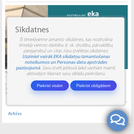
Sīkdatnes
Šī tīmekļvietne izmanto sīkdatnes, kas nodrošina
tīmekļa vietnes darbību (t. sk. drošību, pārvaldību,
pieejamību) un citas Jūsu izvēlētas sīkdatnes.
Uzziniet vairāk EKA sīkdatņu izmantošanas
noteikumos un Personas datu apstrādes
paziņojumā
. Savu izvēli jebkurā laikā varēsiet mainīt,
“INVENTIO 2026” ATSKATS
aktivizējot Mainiet savu sīkfailu piekrišanu.
04.06.2026.
Piekrist visām
Piekrist obligātiem
STUDĒJOŠO STARPTAUTISKĀ ZINĀTNISKI PRAKTISKĀ KONFERENCE “INVENTIO 2026”.
2026. gada 29. un 30. maijā Ekonomikas un kultūras augstskola sadarbībā ar
Alberta Koledžu organizēja Studējošo...
Arhīvs