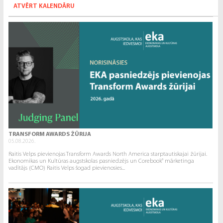
ATVĒRT KALENDĀRU
TRANSFORM AWARDS ŽŪRIJA
05.08.2026.
Raitis Velps pievienojas Transform Awards North America starptautiskajai žūrijai.
Ekonomikas un Kultūras augstskolas pasniedzējs un Corebook° mārketinga
vadītājs (CMO) Raitis Velps šogad pievienosies...