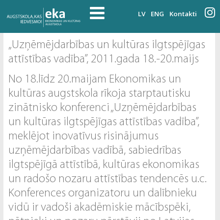
LV
ENG
Kontakti
„Uzņēmējdarbības un kultūras ilgtspējīgas
attīstības vadība”, 2011.gada 18.-20.maijs
No 18.līdz 20.maijam Ekonomikas un
kultūras augstskola rīkoja starptautisku
zinātnisko konferenci „Uzņēmējdarbības
un kultūras ilgtspējīgas attīstības vadība”,
meklējot inovatīvus risinājumus
uzņēmējdarbības vadībā, sabiedrības
ilgtspējīgā attīstībā, kultūras ekonomikas
un radošo nozaru attīstības tendencēs u.c.
Konferences organizatoru un dalībnieku
vidū ir vadoši akadēmiskie mācībspēki,