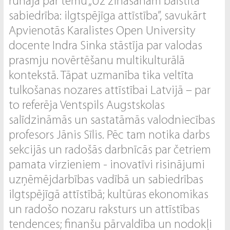
runāja par tēmu „Uz zināšanām balstīta
sabiedrība: ilgtspējīga attīstība”, savukārt
Apvienotās Karalistes Open University
docente Indra Sinka stāstīja par valodas
prasmju novērtēšanu multikulturālā
kontekstā. Tāpat uzmanība tika veltīta
tulkošanas nozares attīstībai Latvijā – par
to referēja Ventspils Augstskolas
salīdzināmās un sastatāmās valodniecības
profesors Jānis Sīlis. Pēc tam notika darbs
sekcijās un radošās darbnīcās par četriem
pamata virzieniem - inovatīvi risinājumi
uzņēmējdarbības vadībā un sabiedrības
ilgtspējīgā attīstībā; kultūras ekonomikas
un radošo nozaru raksturs un attīstības
tendences; finanšu pārvaldība un nodokļi