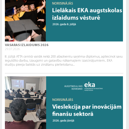
VASARAS IZLAIDUMS 2026
29.07.2026.
8. jūlijā ATTA centrā vairāk nekā 200 absolventu saņēma diplomus, apliecinot savu
ieguldīto darbu, izaugsmi un gatavību nākamajiem izaicinājumiem.. EKA
studiju pieeja balstās uz zināšanu pielietošanu...