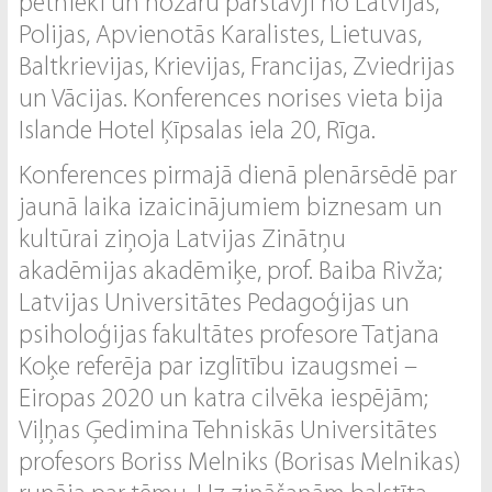
pētnieki un nozaru pārstāvji no Latvijas,
Polijas, Apvienotās Karalistes, Lietuvas,
Baltkrievijas, Krievijas, Francijas, Zviedrijas
un Vācijas. Konferences norises vieta bija
Islande Hotel Ķīpsalas iela 20, Rīga.
Konferences pirmajā dienā plenārsēdē par
jaunā laika izaicinājumiem biznesam un
kultūrai ziņoja Latvijas Zinātņu
akadēmijas akadēmiķe, prof. Baiba Rivža;
Latvijas Universitātes Pedagoģijas un
psiholoģijas fakultātes profesore Tatjana
Koķe referēja par izglītību izaugsmei –
Eiropas 2020 un katra cilvēka iespējām;
Viļņas Ģedimina Tehniskās Universitātes
profesors Boriss Melniks (Borisas Melnikas)