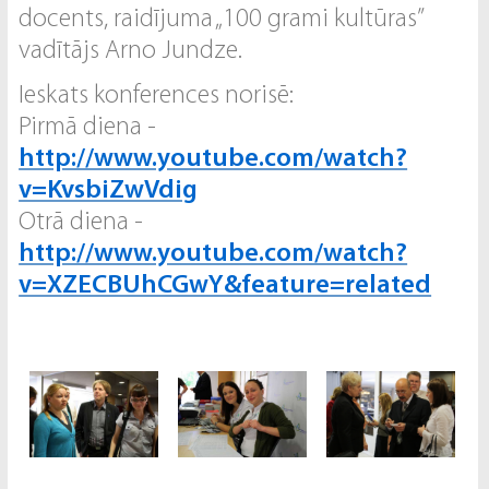
docents, raidījuma „100 grami kultūras”
vadītājs Arno Jundze.
Ieskats konferences norisē:
Pirmā diena -
http://www.youtube.com/watch?
v=KvsbiZwVdig
Otrā diena -
http://www.youtube.com/watch?
v=XZECBUhCGwY&feature=related