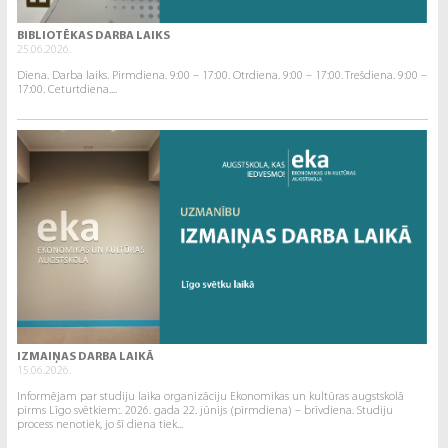
BIBLIOTĒKAS DARBA LAIKS
25.06.2026.
Diena. Darba laiks. Pirmdiena. 9:00 – 17:00. Otrdiena. 9:00 – 17:00. Trešdiena. 9:00 –
17:00. Ceturtdiena....
IZMAIŅAS DARBA LAIKĀ
15.06.2026.
Informējam par studiju laika organizāciju Ekonomikas un kultūras augstskolā
pirms Līgo svētkiem:. 2026. gada 22. jūnijs (pirmdiena) – brīvdiena. Studiju
process nenotiek, jo šī diena tiek...