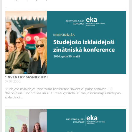
"INVENTIO" SASNIEGUMI
07.07.2026.
Studējošo izklaidējoši zinātniskā konference “Inventio” pulcē aptuveni 100
dalībniekus. Ekonomikas un kultūras augstskolā 30. maijā norisinājās studējošo
izklaidējoši...