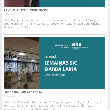
LEKCIJA: FINTECH TENDENCES
07.07.2026.
Vieslekcija par inovācijām finanšu sektorā un fintech tendencēm. EKA maģistra
studiju programmas “Biznesa vadība” studentiem kursa “Strategic and Change
Management” ietvaros...
SIC DARBA LAIKS 8.07.2026.
07.07.2026.
Sakarā ar EKA absolventu izlaidumu 2026. gada 8. jūlijā Studējošo informācijas
centra un Uzņemšanas komisijas darba laiks ir no plkst. 10.00 līdz 14.00..
Atvainojamies par sagādātajām neērtībām...