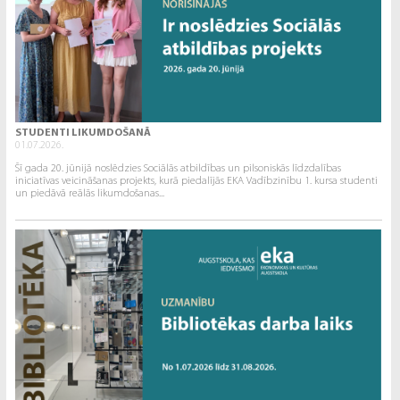
STUDENTI LIKUMDOŠANĀ
01.07.2026.
Šī gada 20. jūnijā noslēdzies Sociālās atbildības un pilsoniskās līdzdalības
iniciatīvas veicināšanas projekts, kurā piedalījās EKA Vadībzinību 1. kursa studenti
un piedāvā reālās likumdošanas...