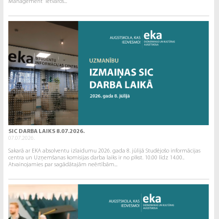
Management” ietvaros...
SIC DARBA LAIKS 8.07.2026.
07.07.2026.
Sakarā ar EKA absolventu izlaidumu 2026. gada 8. jūlijā Studējošo informācijas
centra un Uzņemšanas komisijas darba laiks ir no plkst. 10.00 līdz 14.00..
Atvainojamies par sagādātajām neērtībām...