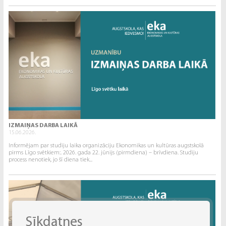
IZMAIŅAS DARBA LAIKĀ
15.06.2026.
Informējam par studiju laika organizāciju Ekonomikas un kultūras augstskolā
pirms Līgo svētkiem:. 2026. gada 22. jūnijs (pirmdiena) – brīvdiena. Studiju
process nenotiek, jo šī diena tiek...
Sīkdatnes