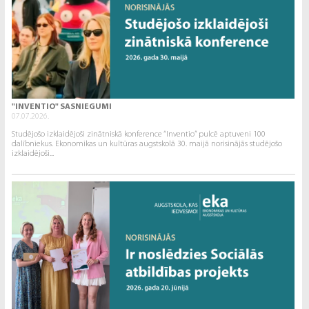
"INVENTIO" SASNIEGUMI
07.07.2026.
Studējošo izklaidējoši zinātniskā konference “Inventio” pulcē aptuveni 100
dalībniekus. Ekonomikas un kultūras augstskolā 30. maijā norisinājās studējošo
izklaidējoši...