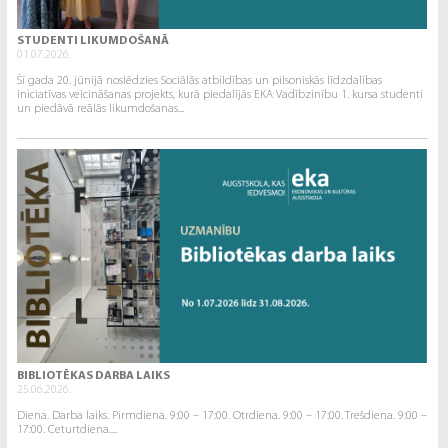
STUDENTI LIKUMDOŠANĀ
01.07.2026.
Šī gada 20. jūnijā noslēdzies Sociālās atbildības un pilsoniskās līdzdalības
iniciatīvas veicināšanas projekts, kurā piedalījās EKA Vadībzinību 1. kursa studenti
un piedāvā reālās likumdošanas...
BIBLIOTĒKAS DARBA LAIKS
25.06.2026.
Diena. Darba laiks. Pirmdiena. 9:00 – 17:00. Otrdiena. 9:00 – 17:00. Trešdiena. 9:00 –
17:00. Ceturtdiena....