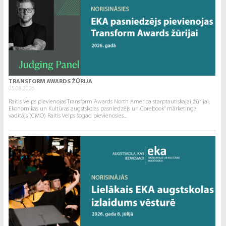
TRANSFORM AWARDS ŽŪRIJA
05.08.2026.
Raitis Velps pievienojas Transform Awards North America starptautiskajai žūrijai.
Ekonomikas un Kultūras augstskolas pasniedzējs un Corebook° mārketinga
vadītājs (CMO) Raitis Velps šogad pievienosies...