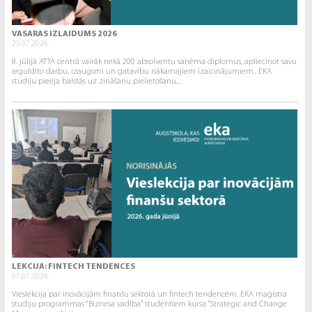
VASARAS IZLAIDUMS 2026
29.07.2026.
8. jūlijā ATTA centrā vairāk nekā 200 absolventu saņēma diplomus, apliecinot savu
ieguldīto darbu, izaugsmi un gatavību nākamajiem izaicinājumiem.. EKA
studiju pieeja balstās uz zināšanu pielietošanu...
LEKCIJA: FINTECH TENDENCES
07.07.2026.
Vieslekcija par inovācijām finanšu sektorā un fintech tendencēm. EKA maģistra
studiju programmas “Biznesa vadība” studentiem kursa “Strategic and Change