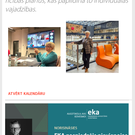
rīcības plānus, kas papildina to individuālās
vajadzības.
ATVĒRT KALENDĀRU