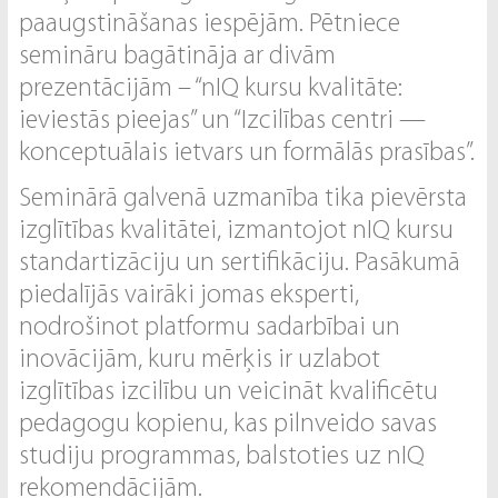
paaugstināšanas iespējām. Pētniece
semināru bagātināja ar divām
prezentācijām – “nIQ kursu kvalitāte:
ieviestās pieejas” un “Izcilības centri —
konceptuālais ietvars un formālās prasības”.
Seminārā galvenā uzmanība tika pievērsta
izglītības kvalitātei, izmantojot nIQ kursu
standartizāciju un sertifikāciju. Pasākumā
piedalījās vairāki jomas eksperti,
nodrošinot platformu sadarbībai un
inovācijām, kuru mērķis ir uzlabot
izglītības izcilību un veicināt kvalificētu
pedagogu kopienu, kas pilnveido savas
studiju programmas, balstoties uz nIQ
rekomendācijām.