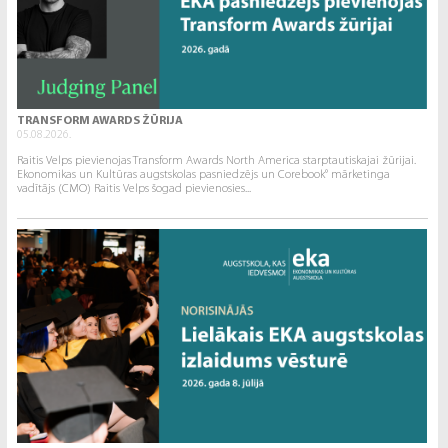
TRANSFORM AWARDS ŽŪRIJA
05.08.2026.
Raitis Velps pievienojas Transform Awards North America starptautiskajai žūrijai.
Ekonomikas un Kultūras augstskolas pasniedzējs un Corebook° mārketinga
vadītājs (CMO) Raitis Velps šogad pievienosies...