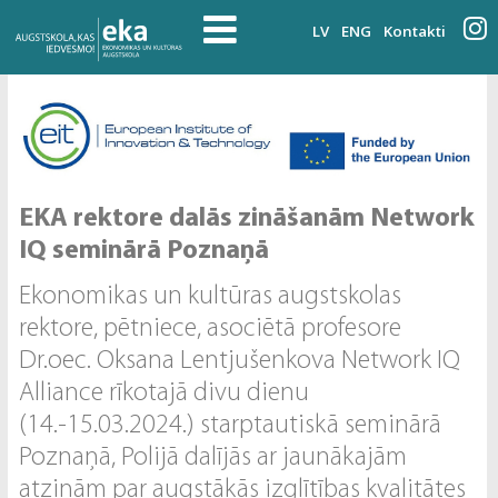
LV
ENG
Kontakti
EKA rektore dalās zināšanām Network
IQ seminārā Poznaņā
Ekonomikas un kultūras augstskolas
rektore, pētniece, asociētā profesore
Dr.oec. Oksana Lentjušenkova Network IQ
Alliance rīkotajā divu dienu
(14.-15.03.2024.) starptautiskā seminārā
Poznaņā, Polijā dalījās ar jaunākajām
atziņām par augstākās izglītības kvalitātes