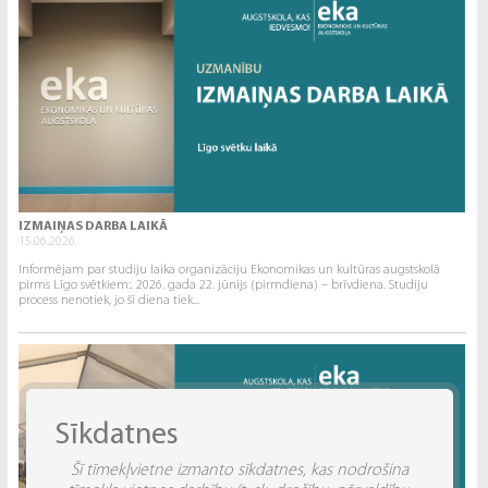
IZMAIŅAS DARBA LAIKĀ
15.06.2026.
Informējam par studiju laika organizāciju Ekonomikas un kultūras augstskolā
pirms Līgo svētkiem:. 2026. gada 22. jūnijs (pirmdiena) – brīvdiena. Studiju
process nenotiek, jo šī diena tiek...
Sīkdatnes
Šī tīmekļvietne izmanto sīkdatnes, kas nodrošina