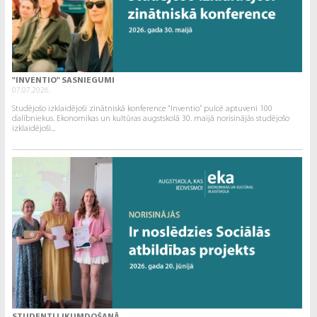
"INVENTIO" SASNIEGUMI
07.07.2026.
Studējošo izklaidējoši zinātniskā konference “Inventio” pulcē aptuveni 100
dalībniekus. Ekonomikas un kultūras augstskolā 30. maijā norisinājās studējošo
izklaidējoši...