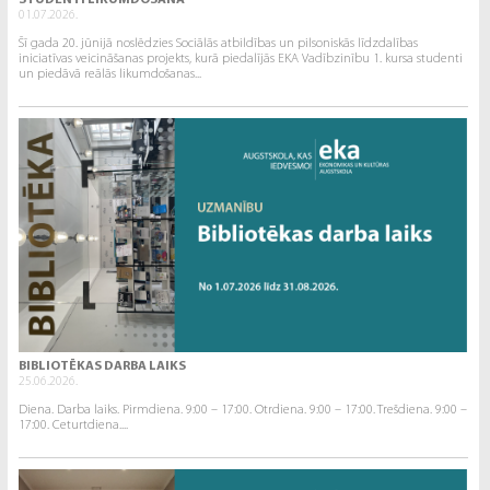
STUDENTI LIKUMDOŠANĀ
01.07.2026.
Šī gada 20. jūnijā noslēdzies Sociālās atbildības un pilsoniskās līdzdalības
iniciatīvas veicināšanas projekts, kurā piedalījās EKA Vadībzinību 1. kursa studenti
un piedāvā reālās likumdošanas...
BIBLIOTĒKAS DARBA LAIKS
25.06.2026.
Diena. Darba laiks. Pirmdiena. 9:00 – 17:00. Otrdiena. 9:00 – 17:00. Trešdiena. 9:00 –
17:00. Ceturtdiena....