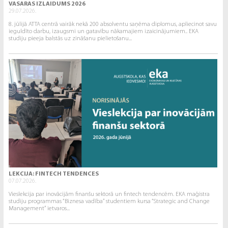
VASARAS IZLAIDUMS 2026
29.07.2026.
8. jūlijā ATTA centrā vairāk nekā 200 absolventu saņēma diplomus, apliecinot savu
ieguldīto darbu, izaugsmi un gatavību nākamajiem izaicinājumiem.. EKA
studiju pieeja balstās uz zināšanu pielietošanu...
LEKCIJA: FINTECH TENDENCES
07.07.2026.
Vieslekcija par inovācijām finanšu sektorā un fintech tendencēm. EKA maģistra
studiju programmas “Biznesa vadība” studentiem kursa “Strategic and Change
Management” ietvaros...