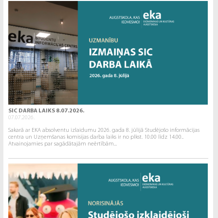
SIC DARBA LAIKS 8.07.2026.
07.07.2026.
Sakarā ar EKA absolventu izlaidumu 2026. gada 8. jūlijā Studējošo informācijas
centra un Uzņemšanas komisijas darba laiks ir no plkst. 10.00 līdz 14.00..
Atvainojamies par sagādātajām neērtībām...