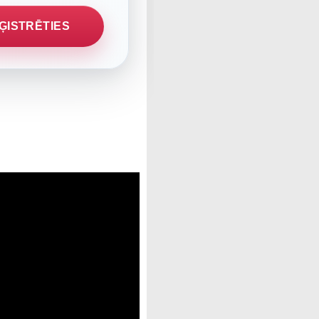
ĢISTRĒTIES