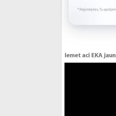
* Reģistrējoties, Tu apstip
Iemet aci EKA jaun