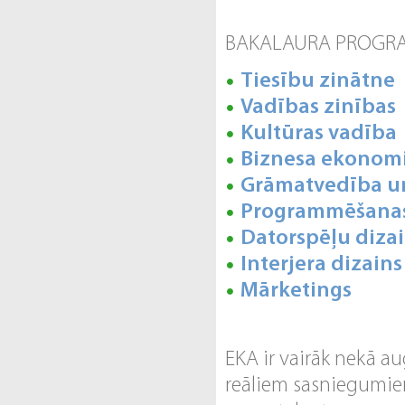
BAKALAURA PROG
Tiesību zinātne
Vadības zinības
Kultūras vadība
Biznesa ekonom
Grāmatvedība un
Programmēšanas 
Datorspēļu dizai
Interjera dizains
Mārketings
EKA ir vairāk nekā au
reāliem sasniegumiem