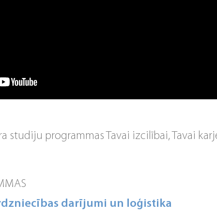
 studiju programmas Tavai izcilībai, Tavai karj
!
AMMAS
irdzniecības darījumi un loģistika