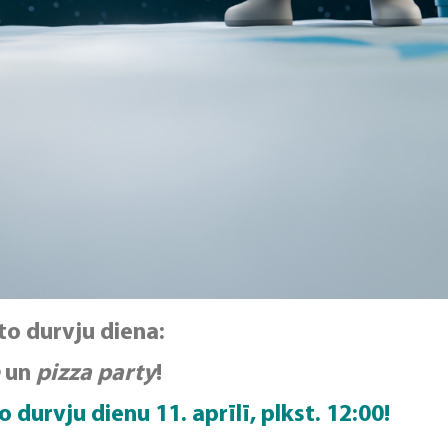
to durvju diena:
e
un
pizza party
!
durvju dienu 11. aprīlī, plkst. 12:00!