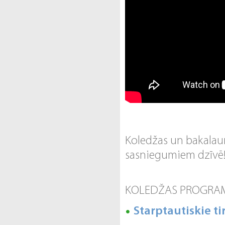
Koledžas un bakalaura
sasniegumiem dzīvē
KOLEDŽAS PROGR
Starptautiskie t