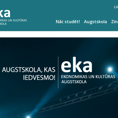
LV
Nāc studēt!
Augstskola
Zi