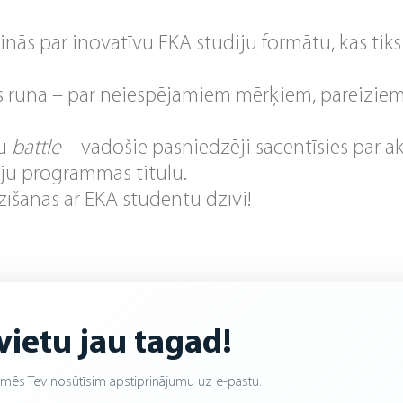
zinās par inovatīvu EKA studiju formātu, kas tiks
s runa – par neiespējamiem mērķiem, pareizie
mu
battle
– vadošie pasniedzēji sacentīsies par a
iju programmas titulu.
īšanas ar EKA studentu dzīvi!
vietu jau tagad!
n mēs Tev nosūtīsim apstiprinājumu uz e-pastu.