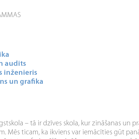
RAMMAS
ika
 audits
inženieris
ns un grafika
gstskola – tā ir dzīves skola, kur zināšanas un 
. Mēs ticam, ka ikviens var iemācīties gūt pa