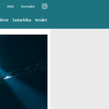
ENG
Kontakti
nātne
Sadarbība
Ienākt