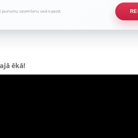
RE
rini jaunumu saņemšanu savā e-pastā.
ajā ēkā!