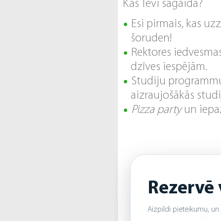
Kas Tevi sagaida?
Esi pirmais, kas uz
šoruden!
Rektores iedvesma
dzīves iespējām.
Studiju program
aizraujošākās stud
Pizza
party
un iepaz
Rezervē 
Aizpildi pieteikumu, u