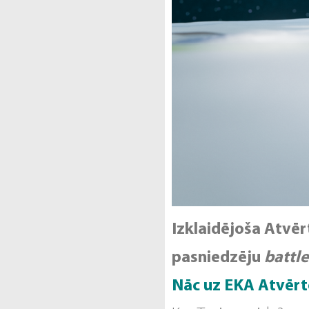
Izklaidējoša Atvēr
pasniedzēju
battl
Nāc uz EKA Atvērto 