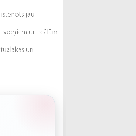
 īstenots jau
m sapņiem un reālām
ktuālākās un