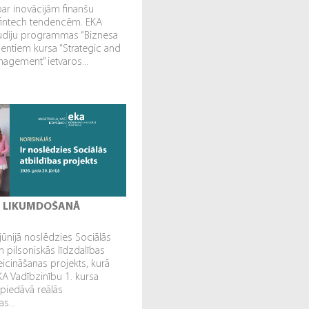
par inovācijām finanšu
fintech tendencēm. EKA
tudiju programmas “Biznesa
dentiem kursa “Strategic and
gement” ietvaros...
I LIKUMDOŠANĀ
jūnijā noslēdzies Sociālās
n pilsoniskās līdzdalības
veicināšanas projekts, kurā
EKA Vadībzinību 1. kursa
 piedāvā reālās
s...