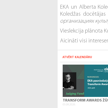
EKA un Alberta Koled
Koledžas docētājas 
организациях культ
Vieslekcija plānota 
Aicināti visi interese
ATVĒRT KALENDĀRU
TRANSFORM AWARDS ŽŪ
05.08.2026.