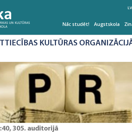
LV
Nāc studēt!
Augstskola
Zi
ATTIECĪBAS KULTŪRAS ORGANIZĀCIJĀ
:40, 305. auditorijā