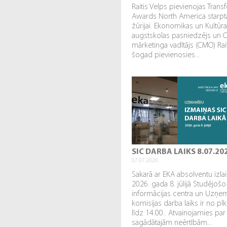
Raitis Velps pievienojas Tran
Awards North America starpta
žūrijai. Ekonomikas un Kultūr
augstskolas pasniedzējs un 
mārketinga vadītājs (CMO) Rai
šogad pievienosies...
SIC DARBA LAIKS 8.07.20
07.07.2026.
Sakarā ar EKA absolventu izl
2026. gada 8. jūlijā Studējošo
informācijas centra un Uzņe
komisijas darba laiks ir no plk
līdz 14.00.. Atvainojamies par
sagādātajām neērtībām...