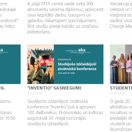
sform
8. jūlijā ATTA centrā vairāk nekā 200
Vieslekcija 
utiskajai
absolventu saņēma diplomus, apliecinot
sektorā un 
as
savu ieguldīto darbu, izaugsmi un
maģistra s
Corebook°
gatavību nākamajiem izaicinājumiem..
vadība” stu
tis Velps
EKA studiju pieeja balstās uz zināšanu
Change Mana
pielietošanu...
26.
"INVENTIO" SASNIEGUMI
STUDENT
07.07.2026.
01.07.2026.
aidumu
Studējošo izklaidējoši zinātniskā
Šī gada 20. 
konference “Inventio” pulcē aptuveni
atbildības u
mšanas
100 dalībniekus. Ekonomikas un kultūras
iniciatīvas 
st. 10.00
augstskolā 30. maijā norisinājās
piedalījās 
studējošo izklaidējoši...
studenti un
likumdošana