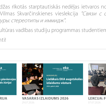
žas rīkotās starptautiskās nedēļas ietvaros no
Vilmas Skvarčinskienes vieslekcija
"Связи с 
уры: стереотипы и иммидж"
.
Kultūras vadības studiju programmas studentie
nti!
RIJA
VASARAS IZLAIDUMS 2026
LEKCIJA:
29.07.2026.
07.07.2026.