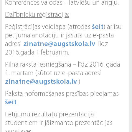
Konferences valodas – latviešu un angļu.
Dalībnieku reģistrācija:
Reģistrācijas veidlapa (atrodas
šeit
) ar īsu
pētījuma anotāciju ir jāsūta uz e-pasta
adresi
zinatne@augstskola.lv
līdz
2016.gada 1.februārim.
Pilna raksta iesniegšana – līdz 2016. gada
1. martam (sūtot uz e-pasta adresi
zinatne@augstskola.lv
)
Raksta noformēšanas prasības pieejamas
šeit
.
Pētījumu rezultātu prezentācijai
studentiem ir jāizmanto prezentācijas
sagatave: