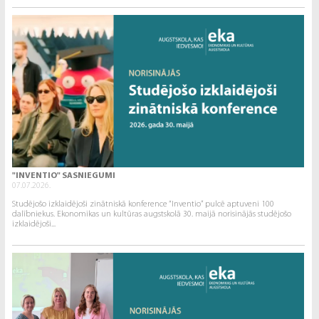
"INVENTIO" SASNIEGUMI
07.07.2026.
Studējošo izklaidējoši zinātniskā konference “Inventio” pulcē aptuveni 100
dalībniekus. Ekonomikas un kultūras augstskolā 30. maijā norisinājās studējošo
izklaidējoši...