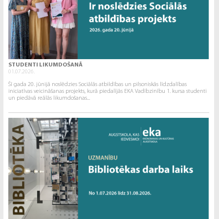
STUDENTI LIKUMDOŠANĀ
01.07.2026.
Šī gada 20. jūnijā noslēdzies Sociālās atbildības un pilsoniskās līdzdalības
iniciatīvas veicināšanas projekts, kurā piedalījās EKA Vadībzinību 1. kursa studenti
un piedāvā reālās likumdošanas...