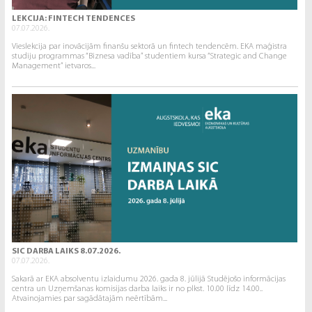
LEKCIJA: FINTECH TENDENCES
07.07.2026.
Vieslekcija par inovācijām finanšu sektorā un fintech tendencēm. EKA maģistra
studiju programmas “Biznesa vadība” studentiem kursa “Strategic and Change
Management” ietvaros...
SIC DARBA LAIKS 8.07.2026.
07.07.2026.
Sakarā ar EKA absolventu izlaidumu 2026. gada 8. jūlijā Studējošo informācijas
centra un Uzņemšanas komisijas darba laiks ir no plkst. 10.00 līdz 14.00..
Atvainojamies par sagādātajām neērtībām...