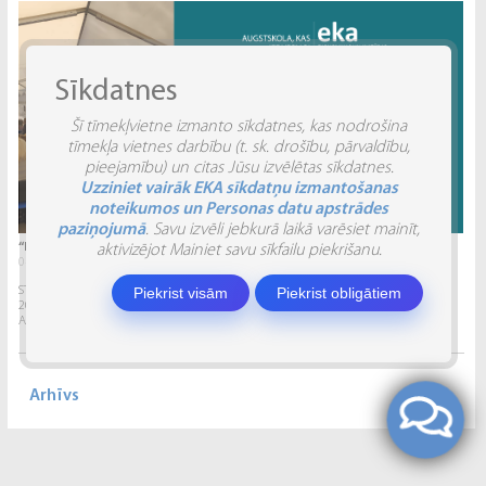
Sīkdatnes
Šī tīmekļvietne izmanto sīkdatnes, kas nodrošina
tīmekļa vietnes darbību (t. sk. drošību, pārvaldību,
pieejamību) un citas Jūsu izvēlētas sīkdatnes.
Uzziniet vairāk EKA sīkdatņu izmantošanas
noteikumos un Personas datu apstrādes
paziņojumā
. Savu izvēli jebkurā laikā varēsiet mainīt,
“INVENTIO 2026” ATSKATS
aktivizējot Mainiet savu sīkfailu piekrišanu.
04.06.2026.
Piekrist visām
Piekrist obligātiem
STUDĒJOŠO STARPTAUTISKĀ ZINĀTNISKI PRAKTISKĀ KONFERENCE “INVENTIO 2026”.
2026. gada 29. un 30. maijā Ekonomikas un kultūras augstskola sadarbībā ar
Alberta Koledžu organizēja Studējošo...
Arhīvs