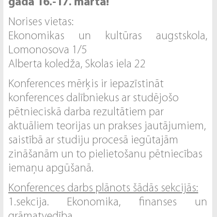
gada 16.-17. martā!
Norises vietas:
Ekonomikas un kultūras augstskola,
Lomonosova 1/5
Alberta koledža, Skolas iela 22
Konferences mērķis ir iepazīstināt
konferences dalībniekus ar studējošo
pētnieciskā darba rezultātiem par
aktuāliem teorijas un prakses jautājumiem,
saistībā ar studiju procesā iegūtajām
zināšanām un to pielietošanu pētniecības
iemaņu apgūšanā.
Konferences darbs plānots šādās sekcijās:
1.sekcija. Ekonomika, finanses un
grāmatvedība