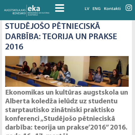
LV
ENG
Kontakti
STUDĒJOŠO PĒTNIECISKĀ
DARBĪBA: TEORIJA UN PRAKSE
2016
Ekonomikas un kultūras augstskola un
Alberta koledža ielūdz uz studentu
starptautisko zinātniski praktisko
konferenci „Studējošo pētnieciskā
darbība: teorija un prakse’2016” 2016.