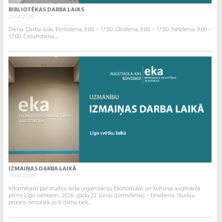
BIBLIOTĒKAS DARBA LAIKS
25.06.2026.
Diena. Darba laiks. Pirmdiena. 9:00 – 17:00. Otrdiena. 9:00 – 17:00. Trešdiena. 9:00 –
17:00. Ceturtdiena....
IZMAIŅAS DARBA LAIKĀ
15.06.2026.
Informējam par studiju laika organizāciju Ekonomikas un kultūras augstskolā
pirms Līgo svētkiem:. 2026. gada 22. jūnijs (pirmdiena) – brīvdiena. Studiju
process nenotiek, jo šī diena tiek...