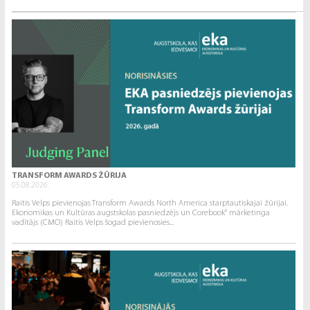
TRANSFORM AWARDS ŽŪRIJA
05.08.2026.
Raitis Velps pievienojas Transform Awards North America starptautiskajai žūrijai.
Ekonomikas un Kultūras augstskolas pasniedzējs un Corebook° mārketinga
vadītājs (CMO) Raitis Velps šogad pievienosies...