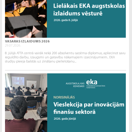
VASARAS IZLAIDUMS 2026
29.07.2026.
8. jūlijā ATTA centrā vairāk nekā 200 absolventu saņēma diplomus, apliecinot savu
ieguldīto darbu, izaugsmi un gatavību nākamajiem izaicinājumiem.. EKA
studiju pieeja balstās uz zināšanu pielietošanu...