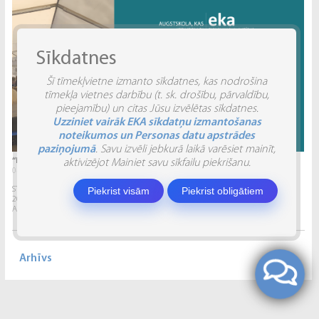
Sīkdatnes
Šī tīmekļvietne izmanto sīkdatnes, kas nodrošina
tīmekļa vietnes darbību (t. sk. drošību, pārvaldību,
pieejamību) un citas Jūsu izvēlētas sīkdatnes.
Uzziniet vairāk EKA sīkdatņu izmantošanas
noteikumos un Personas datu apstrādes
paziņojumā
. Savu izvēli jebkurā laikā varēsiet mainīt,
“INVENTIO 2026” ATSKATS
aktivizējot Mainiet savu sīkfailu piekrišanu.
04.06.2026.
STUDĒJOŠO STARPTAUTISKĀ ZINĀTNISKI PRAKTISKĀ KONFERENCE “INVENTIO 2026”.
Piekrist visām
Piekrist obligātiem
2026. gada 29. un 30. maijā Ekonomikas un kultūras augstskola sadarbībā ar
Alberta Koledžu organizēja Studējošo...
Arhīvs