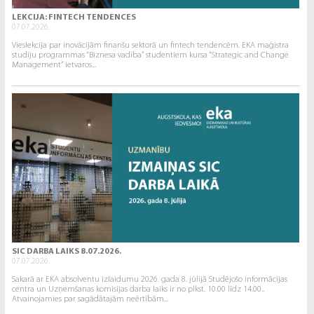
LEKCIJA: FINTECH TENDENCES
07.07.2026.
Vieslekcija par inovācijām finanšu sektorā un fintech tendencēm. EKA maģistra
studiju programmas “Biznesa vadība” studentiem kursa “Strategic and Change
Management” ietvaros...
SIC DARBA LAIKS 8.07.2026.
07.07.2026.
Sakarā ar EKA absolventu izlaidumu 2026. gada 8. jūlijā Studējošo informācijas
centra un Uzņemšanas komisijas darba laiks ir no plkst. 10.00 līdz 14.00..
Atvainojamies par sagādātajām neērtībām...