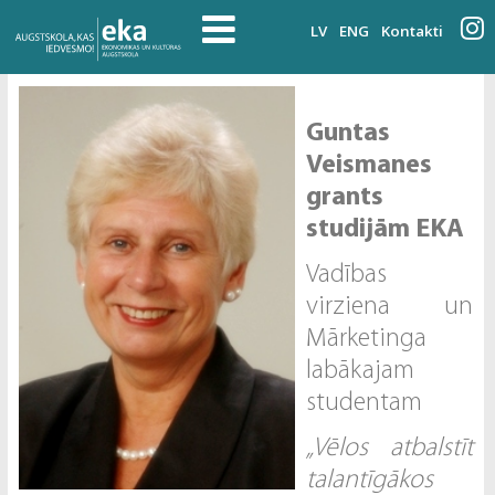
LV
ENG
Kontakti
Guntas
Veismanes
grants
studijām EKA
Vadības
virziena un
Mārketinga
labākajam
studentam
„Vēlos atbalstīt
talantīgākos