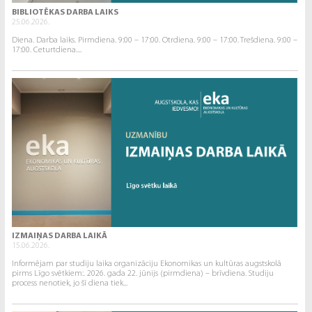
BIBLIOTĒKAS DARBA LAIKS
25.06.2026.
Diena. Darba laiks. Pirmdiena. 9:00 – 17:00. Otrdiena. 9:00 – 17:00. Trešdiena. 9:00 –
17:00. Ceturtdiena....
IZMAIŅAS DARBA LAIKĀ
15.06.2026.
Informējam par studiju laika organizāciju Ekonomikas un kultūras augstskolā
pirms Līgo svētkiem:. 2026. gada 22. jūnijs (pirmdiena) – brīvdiena. Studiju
process nenotiek, jo šī diena tiek...