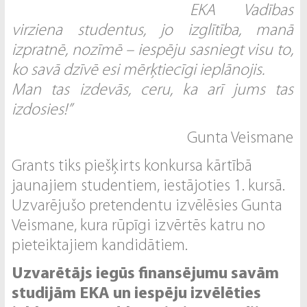
EKA Vadības
virziena studentus, jo izglītība, manā
izpratnē, nozīmē – iespēju sasniegt visu to,
ko savā dzīvē esi mērķtiecīgi ieplānojis.
Man tas izdevās, ceru, ka arī jums tas
izdosies!”
Gunta Veismane
Grants tiks piešķirts konkursa kārtībā
jaunajiem studentiem, iestājoties 1. kursā.
Uzvarējušo pretendentu izvēlēsies Gunta
Veismane, kura rūpīgi izvērtēs katru no
pieteiktajiem kandidātiem.
Uzvarētājs iegūs finansējumu savām
studijām EKA un iespēju izvēlēties