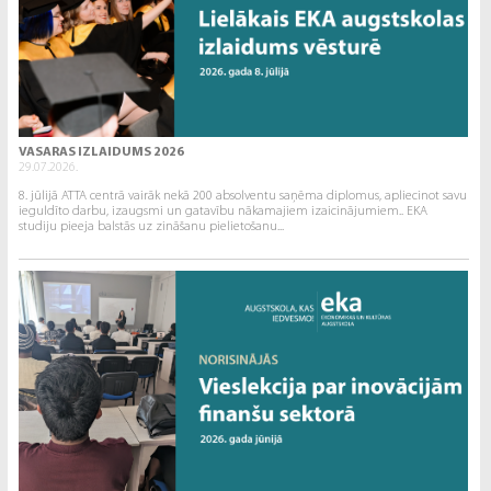
VASARAS IZLAIDUMS 2026
29.07.2026.
8. jūlijā ATTA centrā vairāk nekā 200 absolventu saņēma diplomus, apliecinot savu
ieguldīto darbu, izaugsmi un gatavību nākamajiem izaicinājumiem.. EKA
studiju pieeja balstās uz zināšanu pielietošanu...