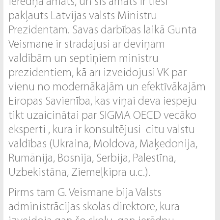
ierēdņa amats, un šis amats ir tieši
pakļauts Latvijas valsts Ministru
Prezidentam. Savas darbības laikā Gunta
Veismane ir strādājusi ar deviņām
valdībām un septiņiem ministru
prezidentiem, kā arī izveidojusi VK par
vienu no modernākajām un efektīvākajām
Eiropas Savienībā, kas viņai deva iespēju
tikt uzaicinātai par SIGMA OECD vecāko
eksperti , kura ir konsultējusi citu valstu
valdības (Ukraina, Moldova, Maķedonija,
Rumānija, Bosnija, Serbija, Palestīna,
Uzbekistāna, Ziemeļkipra u.c.).
Pirms tam G. Veismane bija Valsts
administrācijas skolas direktore, kura