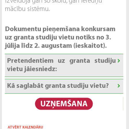
izveidoja gan šo skolu, gan ierēdņu
mācību sistēmu.
Dokumentu pieņemšana konkursam
uz granta studiju vietu notiks no 3.
jūlija līdz 2. augustam (ieskaitot).
Pretendentiem uz granta studiju
vietu jāiesniedz:
Kā saglabāt granta studiju vietu?
ATVĒRT KALENDĀRU