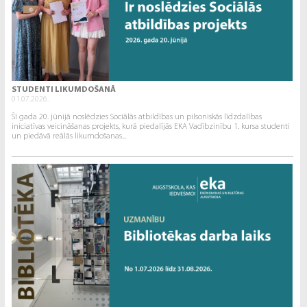
STUDENTI LIKUMDOŠANĀ
01.07.2026.
Šī gada 20. jūnijā noslēdzies Sociālās atbildības un pilsoniskās līdzdalības
iniciatīvas veicināšanas projekts, kurā piedalījās EKA Vadībzinību 1. kursa studenti
un piedāvā reālās likumdošanas...