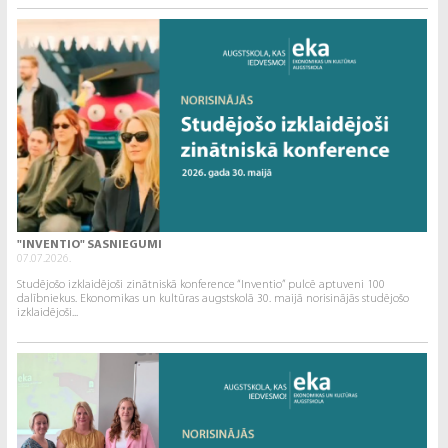
"INVENTIO" SASNIEGUMI
07.07.2026.
Studējošo izklaidējoši zinātniskā konference “Inventio” pulcē aptuveni 100
dalībniekus. Ekonomikas un kultūras augstskolā 30. maijā norisinājās studējošo
izklaidējoši...