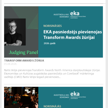
TRANSFORM AWARDS ŽŪRIJA
05.08.2026.
Raitis Velps pievienojas Transform Awards North America starptautiskajai žūrijai.
Ekonomikas un Kultūras augstskolas pasniedzējs un Corebook° mārketinga
vadītājs (CMO) Raitis Velps šogad pievienosies...